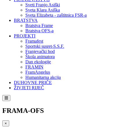
Sveti Franjo Asiški
Sveta Klara Asiška
Sveta Elizabeta - zaštitnica FSR-a
BRATSTVA
Bratstva Frame
Bratstva OFS-a
PROJEKTI
Framafest
Sportski susret-S.S.F.
Franjevački hod
Škola animatora
Dan ekologije
FRAMIN
FramAngelus
Humanitarna akcija
DUHOVNE PRIČE
ŽIVJETI RIJEČ
FRAMA-OFS
×