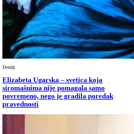
Detalji
Elizabeta Ugarska – svetica koja
siromašnima nije pomagala samo
povremeno, nego je gradila poredak
pravednosti