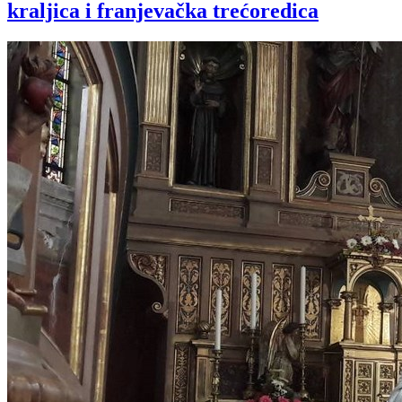
kraljica i franjevačka trećoredica