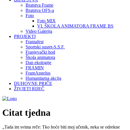
Bratstva Frame
Bratstva OFS-a
Foto
Foto MIX
VI. ŠKOLA ANIMATORA FRAME BS
Video Galerija
PROJEKTI
Framafest
Sportski susret-S.S.F.
Franjevački hod
Škola animatora
Dan ekologije
FRAMIN
FramAngelus
Humanitarna akcija
DUHOVNE PRIČE
ŽIVJETI RIJEČ
Citat tjedna
„Tada im svima reče: Tko hoće biti moj učenik, neka se odrekne