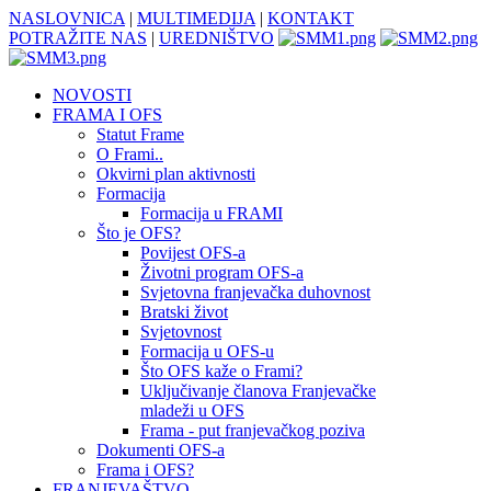
NASLOVNICA
|
MULTIMEDIJA
|
KONTAKT
POTRAŽITE NAS
|
UREDNIŠTVO
NOVOSTI
FRAMA I OFS
Statut Frame
O Frami..
Okvirni plan aktivnosti
Formacija
Formacija u FRAMI
Što je OFS?
Povijest OFS-a
Životni program OFS-a
Svjetovna franjevačka duhovnost
Bratski život
Svjetovnost
Formacija u OFS-u
Što OFS kaže o Frami?
Uključivanje članova Franjevačke
mladeži u OFS
Frama - put franjevačkog poziva
Dokumenti OFS-a
Frama i OFS?
FRANJEVAŠTVO