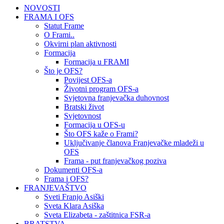
NOVOSTI
FRAMA I OFS
Statut Frame
O Frami..
Okvirni plan aktivnosti
Formacija
Formacija u FRAMI
Što je OFS?
Povijest OFS-a
Životni program OFS-a
Svjetovna franjevačka duhovnost
Bratski život
Svjetovnost
Formacija u OFS-u
Što OFS kaže o Frami?
Uključivanje članova Franjevačke mladeži u
OFS
Frama - put franjevačkog poziva
Dokumenti OFS-a
Frama i OFS?
FRANJEVAŠTVO
Sveti Franjo Asiški
Sveta Klara Asiška
Sveta Elizabeta - zaštitnica FSR-a
BRATSTVA