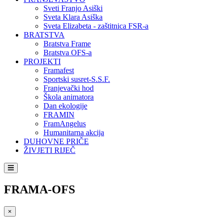
Sveti Franjo Asiški
Sveta Klara Asiška
Sveta Elizabeta - zaštitnica FSR-a
BRATSTVA
Bratstva Frame
Bratstva OFS-a
PROJEKTI
Framafest
Sportski susret-S.S.F.
Franjevački hod
Škola animatora
Dan ekologije
FRAMIN
FramAngelus
Humanitarna akcija
DUHOVNE PRIČE
ŽIVJETI RIJEČ
FRAMA-OFS
×