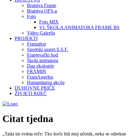
Bratstva Frame
Bratstva OFS-a
Foto
Foto MIX
VI. ŠKOLA ANIMATORA FRAME BS
Video Galerija
PROJEKTI
Framafest
Sportski susret-S.S.F.
Franjevački hod
Škola animatora
Dan ekologije
FRAMIN
FramAngelus
Humanitarna akcija
DUHOVNE PRIČE
ŽIVJETI RIJEČ
Citat tjedna
„Tada im svima reče: Tko hoće biti moj učenik, neka se odrekne