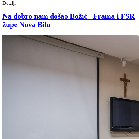
Detalji
Na dobro nam došao Božić– Frama i FSR
župe Nova Bila