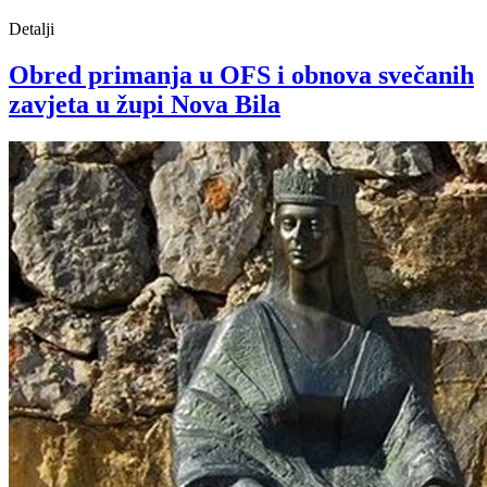
Detalji
Obred primanja u OFS i obnova svečanih
zavjeta u župi Nova Bila