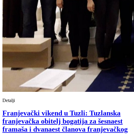
Detalji
Franjevački vikend u Tuzli: Tuzlanska
franjevačka obitelj bogatija za šesnaest
framaša i dvanaest članova franjevačkog