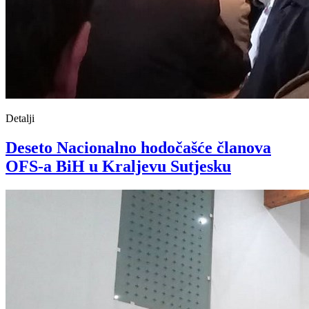
Detalji
Deseto Nacionalno hodočašće članova
OFS-a BiH u Kraljevu Sutjesku