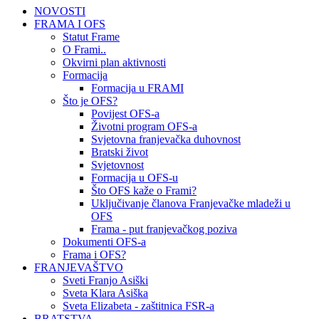
NOVOSTI
FRAMA I OFS
Statut Frame
O Frami..
Okvirni plan aktivnosti
Formacija
Formacija u FRAMI
Što je OFS?
Povijest OFS-a
Životni program OFS-a
Svjetovna franjevačka duhovnost
Bratski život
Svjetovnost
Formacija u OFS-u
Što OFS kaže o Frami?
Uključivanje članova Franjevačke mladeži u
OFS
Frama - put franjevačkog poziva
Dokumenti OFS-a
Frama i OFS?
FRANJEVAŠTVO
Sveti Franjo Asiški
Sveta Klara Asiška
Sveta Elizabeta - zaštitnica FSR-a
BRATSTVA