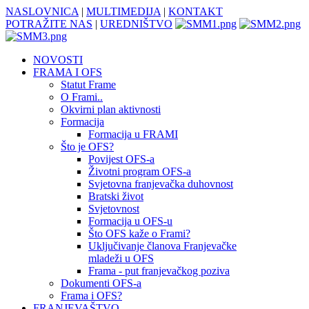
NASLOVNICA
|
MULTIMEDIJA
|
KONTAKT
POTRAŽITE NAS
|
UREDNIŠTVO
NOVOSTI
FRAMA I OFS
Statut Frame
O Frami..
Okvirni plan aktivnosti
Formacija
Formacija u FRAMI
Što je OFS?
Povijest OFS-a
Životni program OFS-a
Svjetovna franjevačka duhovnost
Bratski život
Svjetovnost
Formacija u OFS-u
Što OFS kaže o Frami?
Uključivanje članova Franjevačke
mladeži u OFS
Frama - put franjevačkog poziva
Dokumenti OFS-a
Frama i OFS?
FRANJEVAŠTVO