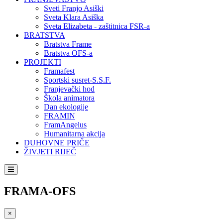
Sveti Franjo Asiški
Sveta Klara Asiška
Sveta Elizabeta - zaštitnica FSR-a
BRATSTVA
Bratstva Frame
Bratstva OFS-a
PROJEKTI
Framafest
Sportski susret-S.S.F.
Franjevački hod
Škola animatora
Dan ekologije
FRAMIN
FramAngelus
Humanitarna akcija
DUHOVNE PRIČE
ŽIVJETI RIJEČ
FRAMA-OFS
×