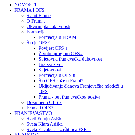
NOVOSTI
FRAMA I OFS
Statut Frame
O Frami..
Okvirni plan aktivnosti
Formacija
Formacija u FRAMI
Što je OFS?
Povijest OFS-a
Životni program OFS-a
Svjetovna franjevačka duhovnost
Bratski život
Svjetovnost
Formacija u OFS-u
Što OFS kaže o Frami?
Uključivanje članova Franjevačke mladeži u
OFS
Frama - put franjevačkog poziva
Dokumenti OFS-a
Frama i OFS?
FRANJEVAŠTVO
Sveti Franjo Asiški
Sveta Klara Asiška
Sveta Elizabeta - zaštitnica FSR-a
BRATSTVA