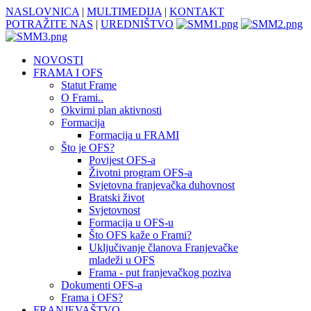
NASLOVNICA
|
MULTIMEDIJA
|
KONTAKT
POTRAŽITE NAS
|
UREDNIŠTVO
NOVOSTI
FRAMA I OFS
Statut Frame
O Frami..
Okvirni plan aktivnosti
Formacija
Formacija u FRAMI
Što je OFS?
Povijest OFS-a
Životni program OFS-a
Svjetovna franjevačka duhovnost
Bratski život
Svjetovnost
Formacija u OFS-u
Što OFS kaže o Frami?
Uključivanje članova Franjevačke
mladeži u OFS
Frama - put franjevačkog poziva
Dokumenti OFS-a
Frama i OFS?
FRANJEVAŠTVO