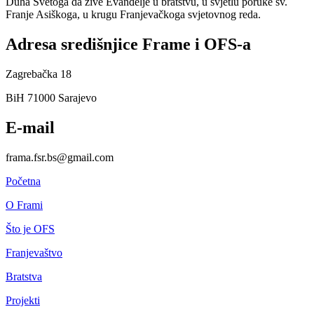
Duha Svetoga da žive Evanđelje u bratstvu, u svjetlu poruke sv.
Franje Asiškoga, u krugu Franjevačkoga svjetovnog reda.
Adresa središnjice Frame i OFS-a
Zagrebačka 18
BiH 71000 Sarajevo
E-mail
frama.fsr.bs@gmail.com
Početna
O Frami
Što je OFS
Franjevaštvo
Bratstva
Projekti