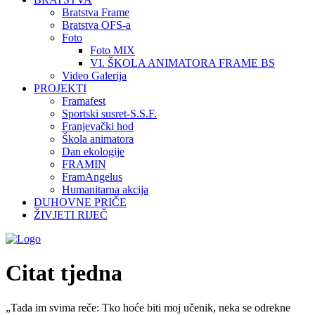
Bratstva Frame
Bratstva OFS-a
Foto
Foto MIX
VI. ŠKOLA ANIMATORA FRAME BS
Video Galerija
PROJEKTI
Framafest
Sportski susret-S.S.F.
Franjevački hod
Škola animatora
Dan ekologije
FRAMIN
FramAngelus
Humanitarna akcija
DUHOVNE PRIČE
ŽIVJETI RIJEČ
Citat tjedna
„Tada im svima reče: Tko hoće biti moj učenik, neka se odrekne