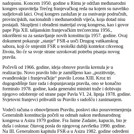
nadopunu. Koncem 1950. godine u Rimu je održan međunarodni
kongres upravitelja Trećeg franjevačkog reda na kojem su naveliko
sudjelovali laici. Ovaj kongres zaslužan je za osnivanje područnih,
provincijskih, nacionalnih i međunarodnih vijeća, koja dotad nisu
postajali. Skupljeni i obrađeni materijal ovog kongresa, kao i govor
pape Pija XII. talijanskim franjevačkim trećorecima 1956.,
iskorišteni su za sastavljanje novih konstitucija 1957. godine. Ovaj
dokument pokazuje „stanje“ FSR-a uoči Drugog vatikanskog
sabora, koji će smjestiti FSR u teološki dublji kontekst crkvenog
života, što će sa svoje strane uzrokovati potrebu pisanja novog
pravila.
Počevši od 1966. godine, ideja obnove pravila krenula je u
realizaciju. Novo pravilo bilo je zamišljeno kao „pozitivnije,
evanđeoskije i franjevačkije“ pravilo Leona XIII. Kroz tri
dugogodišnje faze rada i dopunjavanja pravila, ono se konačno
formiralo 1978. godine, kada generalni ministri traže i dobivaju
njegovo odobrenje od strane pape Pavla VI. 24. lipnja 1978. godine.
Svjetovni franjevci prihvatili su Pravilo s radošću i zanimanjem.
Vodeći računa o obnovljenom Pravilu, poslovi oko posuvremenjenja
Generalnih konstitucija počeli su odmah nakon međunarodnog
kongresa u Asizu 1979 godine. Fra Jaime Zudaire, kapucin, bio je
duša i oslonac čitavog posla do njegovog završetka 1990. godine.
Na III. Generalnom kapitulu FSR-a u Asizu 1982. godine određeni