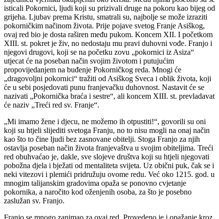
isticali Pokornici, ljudi koji su prizivali druge na pokoru kao bijeg od
grijeha. Ljubav prema Kristu, smatrali su, najbolje se može izraziti
pokorničkim načinom života. Prije pojave svetog Franje Asiškog,
ovaj red bio je dosta raširen među pukom. Koncem XII. I početkom
XIII. st. pokret je živ, no nedostaju mu pravi duhovni vođe. Franjo i
njegovi drugovi, koji se na početku zovu „pokornici iz Asiza“
utjecat će na poseban način svojim životom i putujućim
propovijedanjem na buđenje Pokorničkog reda. Mnogi će
„dragovoljni pokornici“ tražiti od Asiškog Sveca i oblik života, koji
će u sebi posjedovati punu franjevačku duhovnost. Nastavit će se
nazivati „Pokornička braća i sestre“, ali koncem XIII. st. prevladavat
će naziv „Treći red sv. Franje“.
„Mi imamo žene i djecu, ne možemo ih otpustiti!“, govorili su oni
koji su htjeli slijediti svetoga Franju, no to nisu mogli na onaj način
kao što to čine ljudi bez zasnovane obitelji. Stoga Franjo za njih
ostavlja poseban način života franjevaštva u svojim obiteljima. Treći
red obuhvaćao je, dakle, sve slojeve društva koji su htjeli njegovati
pobožna djela i bježati od mentaliteta svijeta. Uz obični puk, čak se i
neki vitezovi i plemići pridružuju ovome redu. Već oko 1215. god. u
mnogim talijanskim gradovima opaža se ponovno cvjetanje
pokornika, a naročito kod oženjenih osoba, za što je posebno
zaslužan sv. Franjo.
Franjo se mnogo zanimao za ovaj red. Provedeno je i opažanje kroz