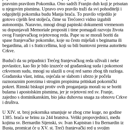
pravnim pravilom Pokornika. Ono sadrži Franjin duh koji je prisutan
u njegovim pismima. Upravo ovo pravilo traži da svi pohoditelji i
odgojitelji pokornika budu Manja braća. To pravilo vrijedilo je
gotovo cijelih šest stoljeća, čime su Trećoreci vidno izgubili
autonomiju. Naravno, mnogi drugi papinski dokumenti vremenom
su dopunjavali Memoriale propositi i time pomagali razvoju života
ovog Franjevačkog svjetovnog reda. Pape su se morali boriti da
spase franjevačke pokornike, koje su često miješali s beginama ili
begardima, ali i s fraticcellima, koji su bili buntovni prema autoritetu
Crkve.
Budući da su pripadnici Trećeg franjevačkog reda uživali i neke
povlastice, kao što je bilo izuzeće od građanskog suda i pokornost
crkvenom sudu, mnogi su ulazili u ovaj red samo zbog tih razloga.
Građanska vlast, istina, osjećala se slabom i ubrzo je počela
raznoraznim porezima i strogim propisima pritiskati pokornički
pokret. Rimski biskupi protiv ovih proganjanja morali su se boriti
bulama i apostolskim pismima, jer je svjetovni red sv. Franje,
zajedno s dominikanskim, bio jaka duhovna snaga za obnovu Crkve
i društva.
U XIV. st. broj pokornika smanjuje se zbog crne kuge, no godine
1385. braća se brinu za 244 bratstva. Veliki propovjednici, među
kojima sv. Bernardin Sijenski, sv. Ivan Kapistran i fra Bernardin iz
Busta, promicat će u XV. st. Treći franjevački red u svojim