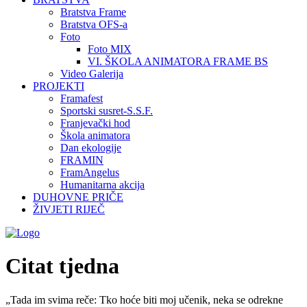
Bratstva Frame
Bratstva OFS-a
Foto
Foto MIX
VI. ŠKOLA ANIMATORA FRAME BS
Video Galerija
PROJEKTI
Framafest
Sportski susret-S.S.F.
Franjevački hod
Škola animatora
Dan ekologije
FRAMIN
FramAngelus
Humanitarna akcija
DUHOVNE PRIČE
ŽIVJETI RIJEČ
Citat tjedna
„Tada im svima reče: Tko hoće biti moj učenik, neka se odrekne