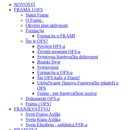
NOVOSTI
FRAMA I OFS
Statut Frame
O Frami..
Okvirni plan aktivnosti
Formacija
Formacija u FRAMI
Što je OFS?
Povijest OFS-a
Životni program OFS-a
Svjetovna franjevačka duhovnost
Bratski život
Svjetovnost
Formacija u OFS-u
Što OFS kaže o Frami?
Uključivanje članova Franjevačke mladeži u
OFS
Frama - put franjevačkog poziva
Dokumenti OFS-a
Frama i OFS?
FRANJEVAŠTVO
Sveti Franjo Asiški
Sveta Klara Asiška
Sveta Elizabeta - zaštitnica FSR-a
BRATSTVA