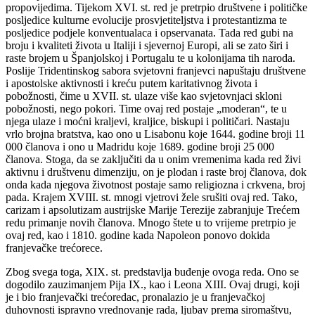
propovijedima. Tijekom XVI. st. red je pretrpio društvene i političke
posljedice kulturne evolucije prosvjetiteljstva i protestantizma te
posljedice podjele konventualaca i opservanata. Tada red gubi na
broju i kvaliteti života u Italiji i sjevernoj Europi, ali se zato širi i
raste brojem u Španjolskoj i Portugalu te u kolonijama tih naroda.
Poslije Tridentinskog sabora svjetovni franjevci napuštaju društvene
i apostolske aktivnosti i kreću putem karitativnog života i
pobožnosti, čime u XVII. st. ulaze više kao svjetovnjaci skloni
pobožnosti, nego pokori. Time ovaj red postaje „moderan“, te u
njega ulaze i moćni kraljevi, kraljice, biskupi i političari. Nastaju
vrlo brojna bratstva, kao ono u Lisabonu koje 1644. godine broji 11
000 članova i ono u Madridu koje 1689. godine broji 25 000
članova. Stoga, da se zaključiti da u onim vremenima kada red živi
aktivnu i društvenu dimenziju, on je plodan i raste broj članova, dok
onda kada njegova životnost postaje samo religiozna i crkvena, broj
pada. Krajem XVIII. st. mnogi vjetrovi žele srušiti ovaj red. Tako,
carizam i apsolutizam austrijske Marije Terezije zabranjuje Trećem
redu primanje novih članova. Mnogo štete u to vrijeme pretrpio je
ovaj red, kao i 1810. godine kada Napoleon ponovo dokida
franjevačke trećorece.
Zbog svega toga, XIX. st. predstavlja buđenje ovoga reda. Ono se
dogodilo zauzimanjem Pija IX., kao i Leona XIII. Ovaj drugi, koji
je i bio franjevački trećoredac, pronalazio je u franjevačkoj
duhovnosti ispravno vrednovanje rada, ljubav prema siromaštvu,