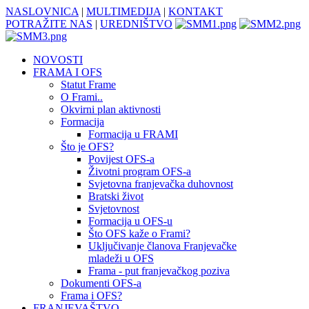
NASLOVNICA
|
MULTIMEDIJA
|
KONTAKT
POTRAŽITE NAS
|
UREDNIŠTVO
NOVOSTI
FRAMA I OFS
Statut Frame
O Frami..
Okvirni plan aktivnosti
Formacija
Formacija u FRAMI
Što je OFS?
Povijest OFS-a
Životni program OFS-a
Svjetovna franjevačka duhovnost
Bratski život
Svjetovnost
Formacija u OFS-u
Što OFS kaže o Frami?
Uključivanje članova Franjevačke
mladeži u OFS
Frama - put franjevačkog poziva
Dokumenti OFS-a
Frama i OFS?
FRANJEVAŠTVO