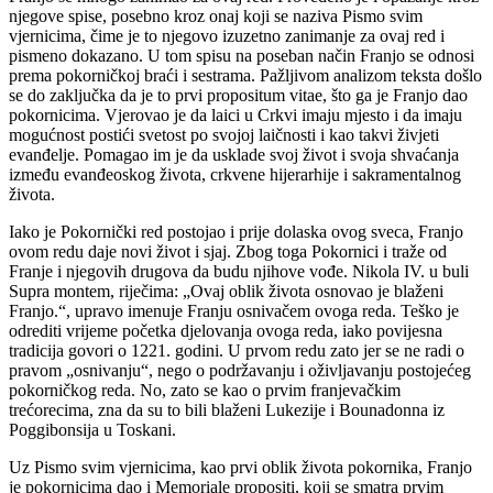
njegove spise, posebno kroz onaj koji se naziva Pismo svim
vjernicima, čime je to njegovo izuzetno zanimanje za ovaj red i
pismeno dokazano. U tom spisu na poseban način Franjo se odnosi
prema pokorničkoj braći i sestrama. Pažljivom analizom teksta došlo
se do zaključka da je to prvi propositum vitae, što ga je Franjo dao
pokornicima. Vjerovao je da laici u Crkvi imaju mjesto i da imaju
mogućnost postići svetost po svojoj laičnosti i kao takvi živjeti
evanđelje. Pomagao im je da usklade svoj život i svoja shvaćanja
između evanđeoskog života, crkvene hijerarhije i sakramentalnog
života.
Iako je Pokornički red postojao i prije dolaska ovog sveca, Franjo
ovom redu daje novi život i sjaj. Zbog toga Pokornici i traže od
Franje i njegovih drugova da budu njihove vođe. Nikola IV. u buli
Supra montem, riječima: „Ovaj oblik života osnovao je blaženi
Franjo.“, upravo imenuje Franju osnivačem ovoga reda. Teško je
odrediti vrijeme početka djelovanja ovoga reda, iako povijesna
tradicija govori o 1221. godini. U prvom redu zato jer se ne radi o
pravom „osnivanju“, nego o podržavanju i oživljavanju postojećeg
pokorničkog reda. No, zato se kao o prvim franjevačkim
trećorecima, zna da su to bili blaženi Lukezije i Bounadonna iz
Poggibonsija u Toskani.
Uz Pismo svim vjernicima, kao prvi oblik života pokornika, Franjo
je pokornicima dao i Memoriale propositi, koji se smatra prvim