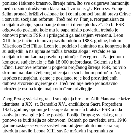
ponizno i iskreno bratstvo, širenje mira, što sve osigurava harmoniju
među raznim društvenim klasama. Tvrdio je: „U Redu sv. Franje
želim pronaći brižljivi oslonac koji će mi pomoći braniti prava Crkve
i ostvariti socijalnu reformu. Treći red sv. Franje, reorganiziran za
socijalnu akciju, sposoban je donositi divne plodove“. Da bi FSR
odgovorio poslanju koje mu je papa mislio povjeriti, trebalo je
obnoviti pravilo FSR-a i prilagoditi ga tadašnjem vremenu. Leon
XIII. to je i učinio te novo pravilo odobrio 1883. godine, bulom
Misericors Dei Filius. Leon je i podržao i animirao niz kongresa koji
su uslijedili, a na njima se tražila bratska sloga i vraćalo se na
socijalnu temu kao na posebno područje Trećeg reda. Na jednom
kongresu sudjelovalo je čak 18 000 trećoredaca. Golemi su bili
učinci Leonove reforme u pogledu brojčanog širenja FSR, no vrlo
skromni na planu željenog utjecaja na socijalnom području. No,
usprkos neuspjehu, sjeme je posijano, te je kod prosvijetljenih
duhova stvoreno uvjerenje da Treći red nije neko jednostavno
udruženje osoba koje imaju određene privilegije.
Zbog Prvog svjetskog rata i smanjenja broja muških članova te krize
identiteta, u XX. st. Benedikt XV., enciklikom Sacra Propediem
1921. godine, opominje biskupe da promiču bratstva FSR-a i da
osnivaju nova gdje još ne postoje. Poslije Drugog svjetskog rata
ponovo se budi želja za obnovom. Odmah po završetku rata, 1946.
godine sastaje se vijeće sastavljeno od generalnih ministara koji
utvrđuju pravilo Leona XIII. suviše mršavim i spremnim za