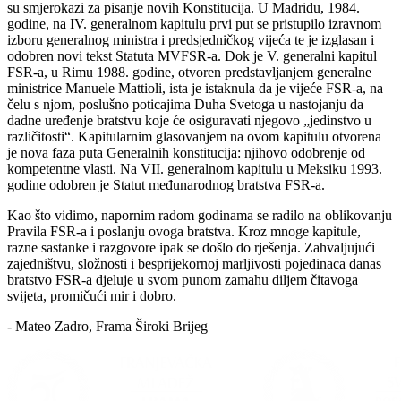
su smjerokazi za pisanje novih Konstitucija. U Madridu, 1984.
godine, na IV. generalnom kapitulu prvi put se pristupilo izravnom
izboru generalnog ministra i predsjedničkog vijeća te je izglasan i
odobren novi tekst Statuta MVFSR-a. Dok je V. generalni kapitul
FSR-a, u Rimu 1988. godine, otvoren predstavljanjem generalne
ministrice Manuele Mattioli, ista je istaknula da je vijeće FSR-a, na
čelu s njom, poslušno poticajima Duha Svetoga u nastojanju da
dadne uređenje bratstvu koje će osiguravati njegovo „jedinstvo u
različitosti“. Kapitularnim glasovanjem na ovom kapitulu otvorena
je nova faza puta Generalnih konstitucija: njihovo odobrenje od
kompetentne vlasti. Na VII. generalnom kapitulu u Meksiku 1993.
godine odobren je Statut međunarodnog bratstva FSR-a.
Kao što vidimo, napornim radom godinama se radilo na oblikovanju
Pravila FSR-a i poslanju ovoga bratstva. Kroz mnoge kapitule,
razne sastanke i razgovore ipak se došlo do rješenja. Zahvaljujući
zajedništvu, složnosti i besprijekornoj marljivosti pojedinaca danas
bratstvo FSR-a djeluje u svom punom zamahu diljem čitavoga
svijeta, promičući mir i dobro.
- Mateo Zadro, Frama Široki Brijeg