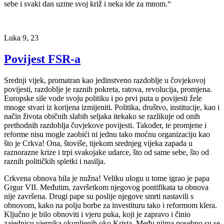
sebe i svaki dan uzme svoj križ i neka ide za mnom.“
Luka 9, 23
Povijest FSR-a
Srednji vijek, promatran kao jedinstveno razdoblje u čovjekovoj
povijesti, razdoblje je raznih pokreta, ratova, revolucija, promjena.
Europske sile vode svoju politiku i po prvi puta u povijesti žele
mnoge stvari iz korijena izmijeniti. Politika, društvo, institucije, kao i
način života običnih slabih seljaka itekako se razlikuje od onih
prethodnih razdoblja čovjekove povijesti. Također, te promjene i
reforme nisu mogle zaobići ni jednu tako moćnu organizaciju kao
što je Crkva! Ona, štoviše, tijekom srednjeg vijeka zapada u
raznorazne krize i trpi svakojake udarce, što od same sebe, što od
raznih političkih spletki i nasilja.
Crkvena obnova bila je nužna! Veliku ulogu u tome igrao je papa
Grgur VII. Međutim, završetkom njegovog pontifikata ta obnova
nije završena. Drugi pape su poslije njegove smrti nastavili s
obnovom, kako na polju borbe za investituru tako i reformom klera.
Ključno je bilo obnoviti i vjeru puka, koji je zapravo i činio
zajednicu vjernika okupljenih oko Krista. Među njima posebno su se