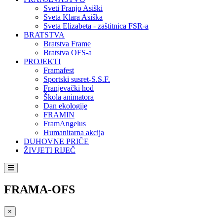
Sveti Franjo Asiški
Sveta Klara Asiška
Sveta Elizabeta - zaštitnica FSR-a
BRATSTVA
Bratstva Frame
Bratstva OFS-a
PROJEKTI
Framafest
Sportski susret-S.S.F.
Franjevački hod
Škola animatora
Dan ekologije
FRAMIN
FramAngelus
Humanitarna akcija
DUHOVNE PRIČE
ŽIVJETI RIJEČ
FRAMA-OFS
×