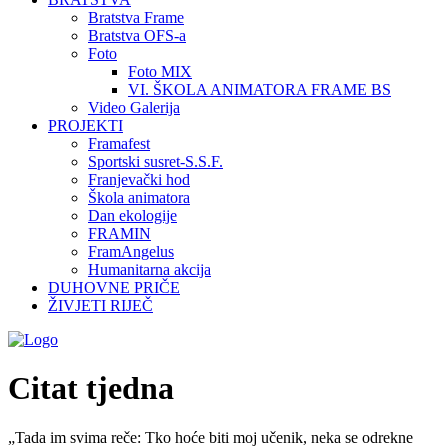
Bratstva Frame
Bratstva OFS-a
Foto
Foto MIX
VI. ŠKOLA ANIMATORA FRAME BS
Video Galerija
PROJEKTI
Framafest
Sportski susret-S.S.F.
Franjevački hod
Škola animatora
Dan ekologije
FRAMIN
FramAngelus
Humanitarna akcija
DUHOVNE PRIČE
ŽIVJETI RIJEČ
Citat tjedna
„Tada im svima reče: Tko hoće biti moj učenik, neka se odrekne