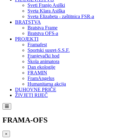
Sveti Franjo Asiški
Sveta Klara Asiška
Sveta Elizabeta - zaštitnica FSR-a
BRATSTVA
Bratstva Frame
Bratstva OFS-a
PROJEKTI
Framafest
Sportski susret-S.S.F.
Franjevački hod
Škola animatora
Dan ekologije
FRAMIN
FramAngelus
Humanitarna akcija
DUHOVNE PRIČE
ŽIVJETI RIJEČ
FRAMA-OFS
×