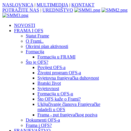
NASLOVNICA
|
MULTIMEDIJA
|
KONTAKT
POTRAŽITE NAS
|
UREDNIŠTVO
NOVOSTI
FRAMA I OFS
Statut Frame
O Frami..
Okvirni plan aktivnosti
Formacija
Formacija u FRAMI
Što je OFS?
Povijest OFS-a
Životni program OFS-a
Svjetovna franjevačka duhovnost
Bratski život
Svjetovnost
Formacija u OFS-u
Što OFS kaže o Frami?
Uključivanje članova Franjevačke
mladeži u OFS
Frama - put franjevačkog poziva
Dokumenti OFS-a
Frama i OFS?
FRANJEVAŠTVO