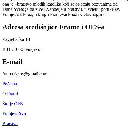
ona je »bratstvo mladih katolika koji se osjećaju pozvanima od
Duha Svetoga da žive Evanđelje u bratstvu, u svjetlu poruke sv.
Franje Asiškoga, u krugu Franjevačkoga svjetovnog reda.
Adresa središnjice Frame i OFS-a
Zagrebačka 18
BiH 71000 Sarajevo
E-mail
frama.fsr.bs@gmail.com
Početna
O Frami
Što je OFS
Franjevaštvo
Bratstva