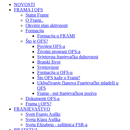
NOVOSTI
FRAMA I OFS
Statut Frame
O Frami..
Okvirni plan aktivnosti
Formacija
Formacija u FRAMI
Što je OFS?
Povijest OFS-a
Životni program OFS-a
Svjetovna franjevačka duhovnost
Bratski život
Svjetovnost
Formacija u OFS-u
Što OFS kaže o Frami?
Uključivanje članova Franjevačke mladeži u
OFS
Frama - put franjevačkog poziva
Dokumenti OFS-a
Frama i OFS?
FRANJEVAŠTVO
Sveti Franjo Asiški
Sveta Klara Asiška
Sveta Elizabeta - zaštitnica FSR-a
BRATSTVA