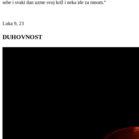
sebe i svaki dan uzme svoj križ i neka ide za mnom.“
Luka 9, 23
DUHOVNOST