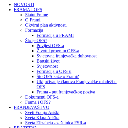
NOVOSTI
FRAMA I OFS
Statut Frame
O Frami..
Okvirni plan aktivnosti
Formacija
Formacija u FRAMI
Što je OFS?
Povijest OFS-a
Životni program OFS-a
Svjetovna franjevačka duhovnost
Bratski život
Svjetovnost
Formacija u OFS-u
Što OFS kaže o Frami?
Uključivanje članova Franjevačke mladeži u
OFS
Frama - put franjevačkog poziva
Dokumenti OFS-a
Frama i OFS?
FRANJEVAŠTVO
Sveti Franjo Asiški
Sveta Klara Asiška
Sveta Elizabeta - zaštitnica FSR-a
BRATSTVA