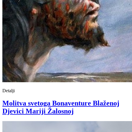
Detalji
Molitva svetoga Bonaventure Blaženoj
Djevici Mariji Žalosnoj