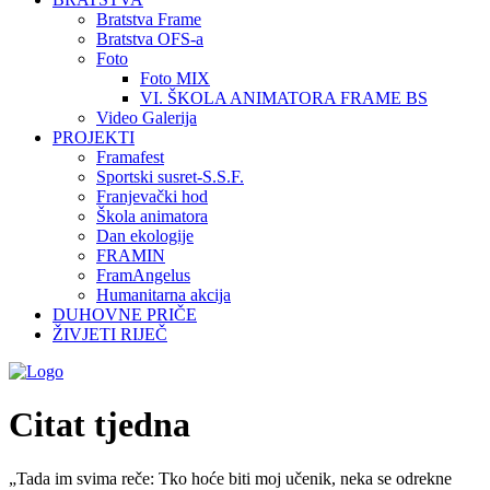
Bratstva Frame
Bratstva OFS-a
Foto
Foto MIX
VI. ŠKOLA ANIMATORA FRAME BS
Video Galerija
PROJEKTI
Framafest
Sportski susret-S.S.F.
Franjevački hod
Škola animatora
Dan ekologije
FRAMIN
FramAngelus
Humanitarna akcija
DUHOVNE PRIČE
ŽIVJETI RIJEČ
Citat tjedna
„Tada im svima reče: Tko hoće biti moj učenik, neka se odrekne