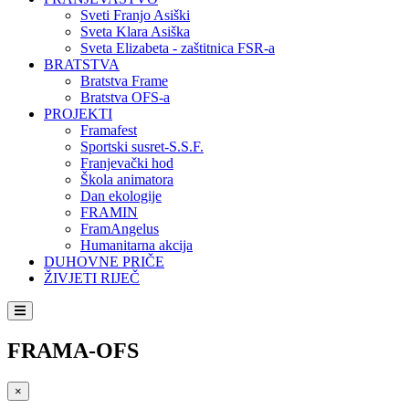
Sveti Franjo Asiški
Sveta Klara Asiška
Sveta Elizabeta - zaštitnica FSR-a
BRATSTVA
Bratstva Frame
Bratstva OFS-a
PROJEKTI
Framafest
Sportski susret-S.S.F.
Franjevački hod
Škola animatora
Dan ekologije
FRAMIN
FramAngelus
Humanitarna akcija
DUHOVNE PRIČE
ŽIVJETI RIJEČ
FRAMA-OFS
×