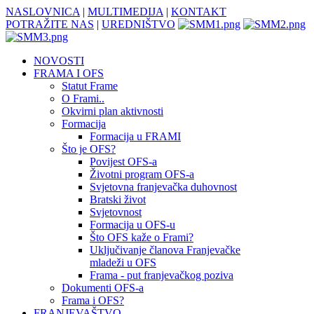
NASLOVNICA
|
MULTIMEDIJA
|
KONTAKT
POTRAŽITE NAS
|
UREDNIŠTVO
NOVOSTI
FRAMA I OFS
Statut Frame
O Frami..
Okvirni plan aktivnosti
Formacija
Formacija u FRAMI
Što je OFS?
Povijest OFS-a
Životni program OFS-a
Svjetovna franjevačka duhovnost
Bratski život
Svjetovnost
Formacija u OFS-u
Što OFS kaže o Frami?
Uključivanje članova Franjevačke
mladeži u OFS
Frama - put franjevačkog poziva
Dokumenti OFS-a
Frama i OFS?
FRANJEVAŠTVO