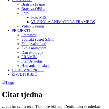
Bratstva Frame
Bratstva OFS-a
Foto
Foto MIX
VI. ŠKOLA ANIMATORA FRAME BS
Video Galerija
PROJEKTI
Framafest
Sportski susret-S.S.F.
Franjevački hod
Škola animatora
Dan ekologije
FRAMIN
FramAngelus
Humanitarna akcija
DUHOVNE PRIČE
ŽIVJETI RIJEČ
Citat tjedna
„Tada im svima reče: Tko hoće biti moj učenik, neka se odrekne