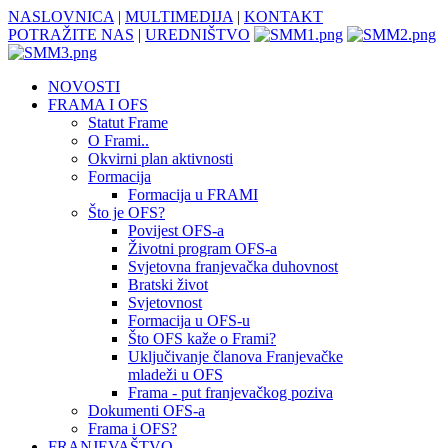
NASLOVNICA
|
MULTIMEDIJA
|
KONTAKT
POTRAŽITE NAS
|
UREDNIŠTVO
NOVOSTI
FRAMA I OFS
Statut Frame
O Frami..
Okvirni plan aktivnosti
Formacija
Formacija u FRAMI
Što je OFS?
Povijest OFS-a
Životni program OFS-a
Svjetovna franjevačka duhovnost
Bratski život
Svjetovnost
Formacija u OFS-u
Što OFS kaže o Frami?
Uključivanje članova Franjevačke
mladeži u OFS
Frama - put franjevačkog poziva
Dokumenti OFS-a
Frama i OFS?
FRANJEVAŠTVO