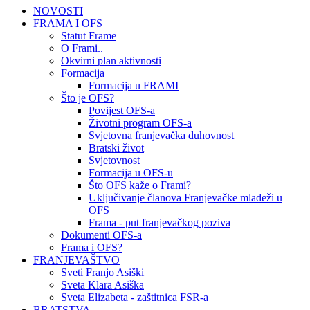
NOVOSTI
FRAMA I OFS
Statut Frame
O Frami..
Okvirni plan aktivnosti
Formacija
Formacija u FRAMI
Što je OFS?
Povijest OFS-a
Životni program OFS-a
Svjetovna franjevačka duhovnost
Bratski život
Svjetovnost
Formacija u OFS-u
Što OFS kaže o Frami?
Uključivanje članova Franjevačke mladeži u
OFS
Frama - put franjevačkog poziva
Dokumenti OFS-a
Frama i OFS?
FRANJEVAŠTVO
Sveti Franjo Asiški
Sveta Klara Asiška
Sveta Elizabeta - zaštitnica FSR-a
BRATSTVA