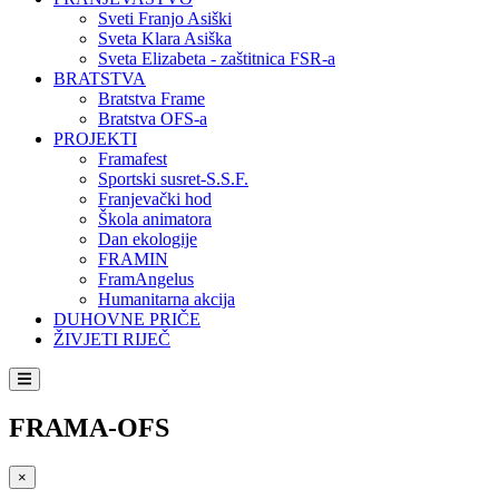
Sveti Franjo Asiški
Sveta Klara Asiška
Sveta Elizabeta - zaštitnica FSR-a
BRATSTVA
Bratstva Frame
Bratstva OFS-a
PROJEKTI
Framafest
Sportski susret-S.S.F.
Franjevački hod
Škola animatora
Dan ekologije
FRAMIN
FramAngelus
Humanitarna akcija
DUHOVNE PRIČE
ŽIVJETI RIJEČ
FRAMA-OFS
×