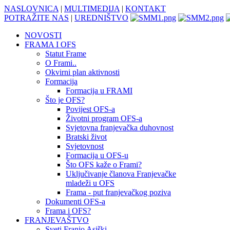
NASLOVNICA
|
MULTIMEDIJA
|
KONTAKT
POTRAŽITE NAS
|
UREDNIŠTVO
NOVOSTI
FRAMA I OFS
Statut Frame
O Frami..
Okvirni plan aktivnosti
Formacija
Formacija u FRAMI
Što je OFS?
Povijest OFS-a
Životni program OFS-a
Svjetovna franjevačka duhovnost
Bratski život
Svjetovnost
Formacija u OFS-u
Što OFS kaže o Frami?
Uključivanje članova Franjevačke
mladeži u OFS
Frama - put franjevačkog poziva
Dokumenti OFS-a
Frama i OFS?
FRANJEVAŠTVO
Sveti Franjo Asiški