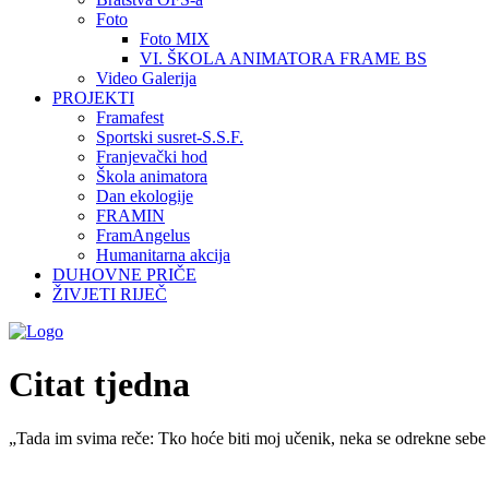
Foto
Foto MIX
VI. ŠKOLA ANIMATORA FRAME BS
Video Galerija
PROJEKTI
Framafest
Sportski susret-S.S.F.
Franjevački hod
Škola animatora
Dan ekologije
FRAMIN
FramAngelus
Humanitarna akcija
DUHOVNE PRIČE
ŽIVJETI RIJEČ
Citat tjedna
„Tada im svima reče: Tko hoće biti moj učenik, neka se odrekne sebe 