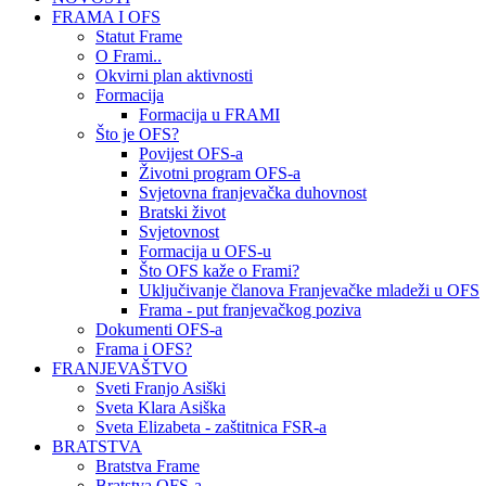
FRAMA I OFS
Statut Frame
O Frami..
Okvirni plan aktivnosti
Formacija
Formacija u FRAMI
Što je OFS?
Povijest OFS-a
Životni program OFS-a
Svjetovna franjevačka duhovnost
Bratski život
Svjetovnost
Formacija u OFS-u
Što OFS kaže o Frami?
Uključivanje članova Franjevačke mladeži u OFS
Frama - put franjevačkog poziva
Dokumenti OFS-a
Frama i OFS?
FRANJEVAŠTVO
Sveti Franjo Asiški
Sveta Klara Asiška
Sveta Elizabeta - zaštitnica FSR-a
BRATSTVA
Bratstva Frame
Bratstva OFS-a