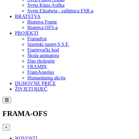
Sveta Klara Asiška
Sveta Elizabeta - zaštitnica FSR-a
BRATSTVA
Bratstva Frame
Bratstva OFS-a
PROJEKTI
Framafest
Sportski susret-S.S.F.
Franjevački hod
Škola animatora
Dan ekologije
FRAMIN
FramAngelus
Humanitarna akcija
DUHOVNE PRIČE
ŽIVJETI RIJEČ
FRAMA-OFS
×
NOVOSTI