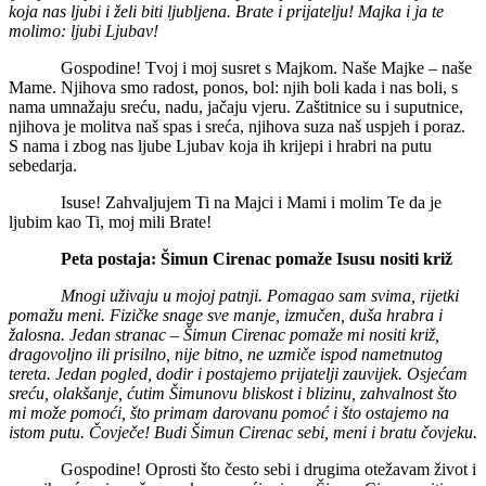
koja nas ljubi i želi biti ljubljena. Brate i prijatelju! Majka i ja te
molimo: ljubi Ljubav!
Gospodine! Tvoj i moj susret s Majkom. Naše Majke – naše
Mame. Njihova smo radost, ponos, bol: njih boli kada i nas boli, s
nama umnažaju sreću, nadu, jačaju vjeru. Zaštitnice su i suputnice,
njihova je molitva naš spas i sreća, njihova suza naš uspjeh i poraz.
S nama i zbog nas ljube Ljubav koja ih krijepi i hrabri na putu
sebedarja.
Isuse! Zahvaljujem Ti na Majci i Mami i molim Te da je
ljubim kao Ti, moj mili Brate!
Peta postaja: Šimun Cirenac pomaže Isusu nositi križ
Mnogi uživaju u mojoj patnji. Pomagao sam svima, rijetki
pomažu meni. Fizičke snage sve manje, izmučen, duša hrabra i
žalosna. Jedan stranac – Šimun Cirenac pomaže mi nositi križ,
dragovoljno ili prisilno, nije bitno, ne uzmiče ispod nametnutog
tereta. Jedan pogled, dodir i postajemo prijatelji zauvijek. Osjećam
sreću, olakšanje, ćutim Šimunovu bliskost i blizinu, zahvalnost što
mi može pomoći, što primam darovanu pomoć i što ostajemo na
istom putu. Čovječe! Budi Šimun Cirenac sebi, meni i bratu čovjeku.
Gospodine! Oprosti što često sebi i drugima otežavam život i