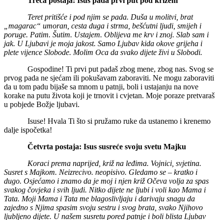
Treća postaja: Isus pada prvi put pod križem
Teret pritišće i pod njim se pada. Duša u molitvi, brat
„magarac“ umoran, cesta duga i strma, bešćutni ljudi, smijeh i
poruge. Patim. Šutim. Ustajem. Oblijeva me krv i znoj. Slab sam i
jak. U Ljubavi je moja jakost. Samo Ljubav kida okove grijeha i
plete vijence Slobode. Molim Oca da svako dijete živi u Slobodi.
Gospodine! Ti prvi put padaš zbog mene, zbog nas. Svog se
prvog pada ne sjećam ili pokušavam zaboraviti. Ne mogu zaboraviti
da u tom padu bijaše sa mnom u patnji, boli i ustajanju na nove
korake na putu života koji je trnovit i cvjetan. Moje poraze pretvaraš
u pobjede Božje ljubavi.
Isuse! Hvala Ti što si pružamo ruke da ustanemo i krenemo
dalje ispočetka!
Četvrta postaja: Isus susreće svoju svetu Majku
Koraci prema naprijed, križ na leđima. Vojnici, svjetina.
Susret s Majkom. Neizrecivo. neopisivo. Gledamo se – kratko i
dugo. Osjećamo i znamo da je moj i njen križ Očeva volja za spas
svakog čovjeka i svih ljudi. Nitko dijete ne ljubi i voli kao Mama i
Tata. Moji Mama i Tata me blagoslivljaju i darivaju snagu da
zajedno s Njima spasim svoju sestru i svog brata, svako Njihovo
ljubljeno dijete. U našem susretu pored patnje i boli blista Ljubav