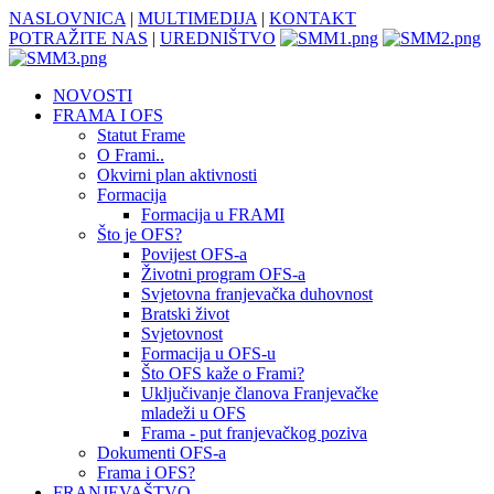
NASLOVNICA
|
MULTIMEDIJA
|
KONTAKT
POTRAŽITE NAS
|
UREDNIŠTVO
NOVOSTI
FRAMA I OFS
Statut Frame
O Frami..
Okvirni plan aktivnosti
Formacija
Formacija u FRAMI
Što je OFS?
Povijest OFS-a
Životni program OFS-a
Svjetovna franjevačka duhovnost
Bratski život
Svjetovnost
Formacija u OFS-u
Što OFS kaže o Frami?
Uključivanje članova Franjevačke
mladeži u OFS
Frama - put franjevačkog poziva
Dokumenti OFS-a
Frama i OFS?
FRANJEVAŠTVO