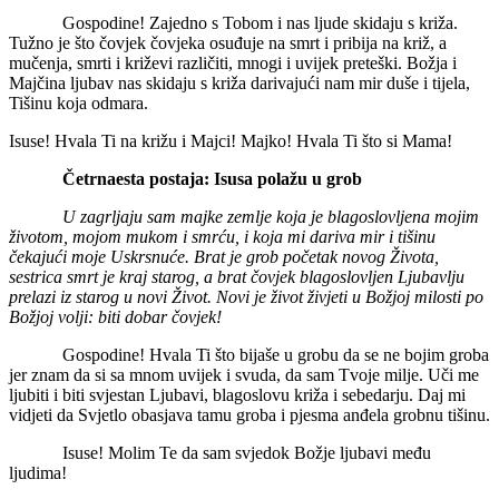
Gospodine! Zajedno s Tobom i nas ljude skidaju s križa.
Tužno je što čovjek čovjeka osuđuje na smrt i pribija na križ, a
mučenja, smrti i križevi različiti, mnogi i uvijek preteški. Božja i
Majčina ljubav nas skidaju s križa darivajući nam mir duše i tijela,
Tišinu koja odmara.
Isuse! Hvala Ti na križu i Majci! Majko! Hvala Ti što si Mama!
Četrnaesta postaja: Isusa polažu u grob
U zagrljaju sam majke zemlje koja je blagoslovljena mojim
životom, mojom mukom i smrću, i koja mi dariva mir i tišinu
čekajući moje Uskrsnuće. Brat je grob početak novog Života,
sestrica smrt je kraj starog, a brat čovjek blagoslovljen Ljubavlju
prelazi iz starog u novi Život. Novi je život živjeti u Božjoj milosti po
Božjoj volji: biti dobar čovjek!
Gospodine! Hvala Ti što bijaše u grobu da se ne bojim groba
jer znam da si sa mnom uvijek i svuda, da sam Tvoje milje. Uči me
ljubiti i biti svjestan Ljubavi, blagoslovu križa i sebedarju. Daj mi
vidjeti da Svjetlo obasjava tamu groba i pjesma anđela grobnu tišinu.
Isuse! Molim Te da sam svjedok Božje ljubavi među
ljudima!