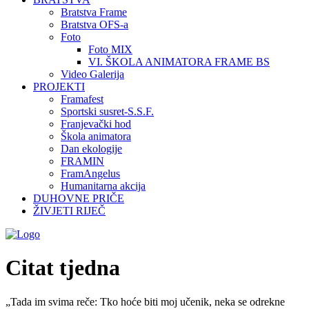
Bratstva Frame
Bratstva OFS-a
Foto
Foto MIX
VI. ŠKOLA ANIMATORA FRAME BS
Video Galerija
PROJEKTI
Framafest
Sportski susret-S.S.F.
Franjevački hod
Škola animatora
Dan ekologije
FRAMIN
FramAngelus
Humanitarna akcija
DUHOVNE PRIČE
ŽIVJETI RIJEČ
Citat tjedna
„Tada im svima reče: Tko hoće biti moj učenik, neka se odrekne