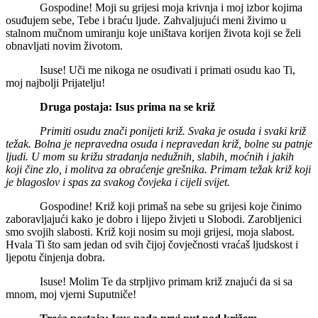
Gospodine! Moji su grijesi moja krivnja i moj izbor kojima
osuđujem sebe, Tebe i braću ljude. Zahvaljujući meni živimo u
stalnom mučnom umiranju koje uništava korijen života koji se želi
obnavljati novim životom.
Isuse! Uči me nikoga ne osuđivati i primati osudu kao Ti,
moj najbolji Prijatelju!
Druga postaja: Isus prima na se križ
Primiti osudu znači ponijeti križ. Svaka je osuda i svaki križ
težak. Bolna je nepravedna osuda i nepravedan križ, bolne su patnje
ljudi. U mom su križu stradanja nedužnih, slabih, moćnih i jakih
koji čine zlo, i molitva za obraćenje grešnika. Primam težak križ koji
je blagoslov i spas za svakog čovjeka i cijeli svijet.
Gospodine! Križ koji primaš na sebe su grijesi koje činimo
zaboravljajući kako je dobro i lijepo živjeti u Slobodi. Zarobljenici
smo svojih slabosti. Križ koji nosim su moji grijesi, moja slabost.
Hvala Ti što sam jedan od svih čijoj čovječnosti vraćaš ljudskost i
ljepotu činjenja dobra.
Isuse! Molim Te da strpljivo primam križ znajući da si sa
mnom, moj vjerni Suputniče!