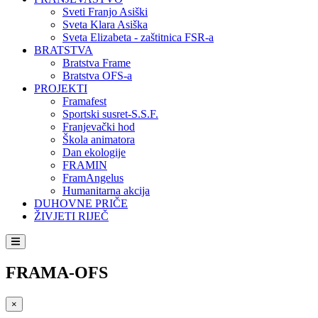
Sveti Franjo Asiški
Sveta Klara Asiška
Sveta Elizabeta - zaštitnica FSR-a
BRATSTVA
Bratstva Frame
Bratstva OFS-a
PROJEKTI
Framafest
Sportski susret-S.S.F.
Franjevački hod
Škola animatora
Dan ekologije
FRAMIN
FramAngelus
Humanitarna akcija
DUHOVNE PRIČE
ŽIVJETI RIJEČ
FRAMA-OFS
×