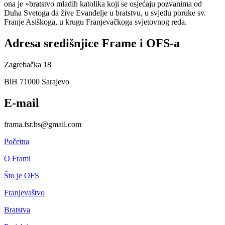
ona je »bratstvo mladih katolika koji se osjećaju pozvanima od
Duha Svetoga da žive Evanđelje u bratstvu, u svjetlu poruke sv.
Franje Asiškoga, u krugu Franjevačkoga svjetovnog reda.
Adresa središnjice Frame i OFS-a
Zagrebačka 18
BiH 71000 Sarajevo
E-mail
frama.fsr.bs@gmail.com
Početna
O Frami
Što je OFS
Franjevaštvo
Bratstva