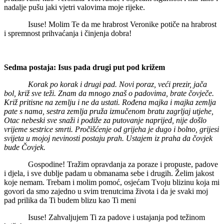
nadalje pušu jaki vjetri valovima moje rijeke.
Isuse! Molim Te da me hrabrost Veronike potiče na hrabrost
i spremnost prihvaćanja i činjenja dobra!
Sedma postaja: Isus pada drugi put pod križem
Korak po korak i drugi pad. Novi poraz, veći prezir, jača
bol, križ sve teži. Znam da mnogo znaš o padovima, brate čovječe.
Križ pritisne na zemlju i ne da ustati. Rođena majka i majka zemlja
pate s nama, sestra zemlja pruža izmučenom bratu zagrljaj utjehe,
Otac nebeski sve snaži i podiže za putovanje naprijed, nije došlo
vrijeme sestrice smrti. Pročišćenje od grijeha je dugo i bolno, grijesi
svijeta u mojoj nevinosti postaju prah. Ustajem iz praha da čovjek
bude Čovjek.
Gospodine! Tražim opravdanja za poraze i propuste, padove
i djela, i sve dublje padam u obmanama sebe i drugih. Želim jakost
koje nemam. Trebam i molim pomoć, osjećam Tvoju blizinu koja mi
govori da smo zajedno u svim trenutcima života i da je svaki moj
pad prilika da Ti budem blizu kao Ti meni
Isuse! Zahvaljujem Ti za padove i ustajanja pod težinom