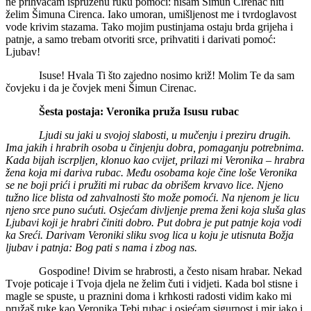
ne prihvaćam ispruženu ruku pomoći: nisam Šimun Cirenac niti
želim Šimuna Cirenca. Iako umoran, umišljenost me i tvrdoglavost
vode krivim stazama. Tako mojim pustinjama ostaju brda grijeha i
patnje, a samo trebam otvoriti srce, prihvatiti i darivati pomoć:
Ljubav!
Isuse! Hvala Ti što zajedno nosimo križ! Molim Te da sam
čovjeku i da je čovjek meni Šimun Cirenac.
Šesta postaja: Veronika pruža Isusu rubac
Ljudi su jaki u svojoj slabosti, u mučenju i preziru drugih.
Ima jakih i hrabrih osoba u činjenju dobra, pomaganju potrebnima.
Kada bijah iscrpljen, klonuo kao cvijet, prilazi mi Veronika – hrabra
žena koja mi dariva rubac. Među osobama koje čine loše Veronika
se ne boji prići i pružiti mi rubac da obrišem krvavo lice. Njeno
tužno lice blista od zahvalnosti što može pomoći. Na njenom je licu
njeno srce puno sućuti. Osjećam divljenje prema ženi koja sluša glas
Ljubavi koji je hrabri činiti dobro. Put dobra je put patnje koja vodi
ka Sreći. Darivam Veroniki sliku svog lica u koju je utisnuta Božja
ljubav i patnja: Bog pati s nama i zbog nas.
Gospodine! Divim se hrabrosti, a često nisam hrabar. Nekad
Tvoje poticaje i Tvoja djela ne želim čuti i vidjeti. Kada bol stisne i
magle se spuste, u praznini doma i krhkosti radosti vidim kako mi
pružaš ruke kao Veronika Tebi rubac i osjećam sigurnost i mir iako i