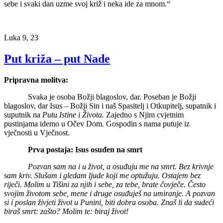
sebe i svaki dan uzme svoj križ i neka ide za mnom.“
Luka 9, 23
Put križa – put Nade
Pripravna molitva:
Svaka je osoba Božji blagoslov, dar. Poseban je Božji
blagoslov, dar Isus – Božji Sin i naš Spasitelj i Otkupitelj, supatnik i
suputnik na
Putu Istine i Života.
Zajedno s Njim cvjetnim
pustinjama idemo u Očev Dom. Gospodin s nama putuje iz
vječnosti u Vječnost.
Prva postaja: Isus osuđen na smrt
Pozvan sam na i u život, a osuđuju me na smrt. Bez krivnje
sam kriv. Slušam i gledam ljude koji me optužuju. Ostajem bez
riječi. Molim u Tišini za njih i sebe, za tebe, brate čovječe. Često
svojim životom sebe, mene i druge osuđuješ na umiranje. A pozvan
si i poslan živjeti život u Punini, biti dobra osoba. Znaš li da sudeći
biraš smrt: zašto? Molim te: biraj život!