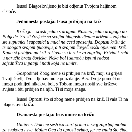
Isuse! Blagoslovljeno je biti odjenut Tvojom haljinom
čistoće.
Jedanaesta postaja:
Isusa pribijaju na križ
Križ i ja – srasli jedan s drugim. Nosimo jedan drugoga do
Pobjede. Srasti čovječe sa svojim blagoslovljenim križem – zajedno
ste suputnici i supatnici u muci na cesti spasenja. Dopusti križu da
te obogati svojom ljubavlju, a ti svojom čovječnošću oplemeni križ.
Kada si pribijen na križ raširene su ti ruke za zagrljaj. Privini k sebi
u naručje brata čovjeka. Neka bol i samoću ispuni radost
zajedništva u patnji i nadi koja ne umire.
Gospodine! Zbog mene si pribijen na križ, moji su grijesi
Tvoji čavli, Tvoja ljubav moje pouzdanje. Bez Tvoje pomoći ne
mogu podnijeti nikakvu bol, s Tobom mogu nositi sve križeve
svijeta i biti pribijen na njih. Ti si moja snaga.
Isuse! Oprosti što si zbog mene pribijen na križ. Hvala Ti na
blagoslovu križa.
Dvanaesta postaja: Isus umire na križu
Umirem. Dok me sestrica smrt prima u svoj zagrljaj molim
za svakoga i sve. Molim Oca da oprosti svima, jer ne znaju što čine.