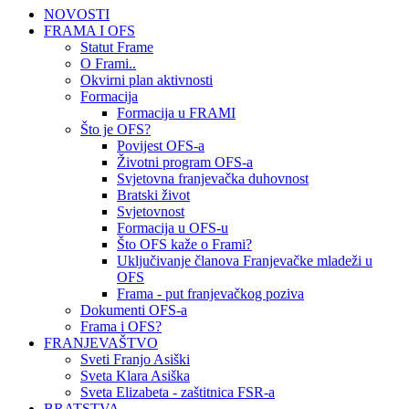
NOVOSTI
FRAMA I OFS
Statut Frame
O Frami..
Okvirni plan aktivnosti
Formacija
Formacija u FRAMI
Što je OFS?
Povijest OFS-a
Životni program OFS-a
Svjetovna franjevačka duhovnost
Bratski život
Svjetovnost
Formacija u OFS-u
Što OFS kaže o Frami?
Uključivanje članova Franjevačke mladeži u
OFS
Frama - put franjevačkog poziva
Dokumenti OFS-a
Frama i OFS?
FRANJEVAŠTVO
Sveti Franjo Asiški
Sveta Klara Asiška
Sveta Elizabeta - zaštitnica FSR-a
BRATSTVA