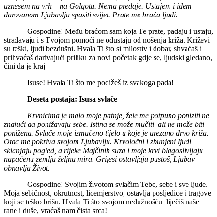
uznesem na vrh – na Golgotu. Nema predaje. Ustajem i idem
darovanom Ljubavlju spasiti svijet. Prate me braća ljudi.
Gospodine! Među braćom sam koja Te prate, padaju i ustaju,
stradavaju i s Tvojom pomoći ne odustaju od nošenja križa. Križevi
su teški, ljudi bezdušni. Hvala Ti što si milostiv i dobar, shvaćaš i
prihvaćaš darivajući priliku za novi početak gdje se, ljudski gledano,
čini da je kraj.
Isuse! Hvala Ti što me podižeš iz svakoga pada!
Deseta postaja: Isusa svlače
Krvnicima je malo moje patnje, žele me potpuno poniziti ne
znajući da ponižavaju sebe. Istina se može mučiti, ali ne može biti
ponižena. Svlače moje izmučeno tijelo u koje je urezano drvo križa.
Otac me pokriva svojom Ljubavlju. Krvoločni i zbunjeni ljudi
sklanjaju pogled, a rijeke Majčinih suza i moje krvi blagoslivljaju
napaćenu zemlju željnu mira. Grijesi ostavljaju pustoš, Ljubav
obnavlja Život.
Gospodine! Svojim životom svlačim Tebe, sebe i sve ljude.
Moja sebičnost, okrutnost, licemjerstvo, ostavlja posljedice i tragove
koji se teško brišu. Hvala Ti što svojom nedužnošću liječiš naše
rane i duše, vraćaš nam čista srca!