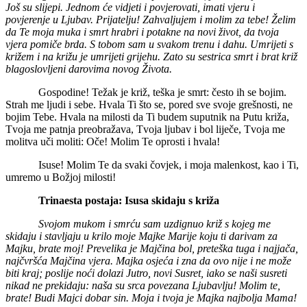
Još su slijepi. Jednom će vidjeti i povjerovati, imati vjeru i
povjerenje u Ljubav. Prijatelju! Zahvaljujem i molim za tebe! Želim
da Te moja muka i smrt hrabri i potakne na novi život, da tvoja
vjera pomiče brda. S tobom sam u svakom trenu i dahu. Umrijeti s
križem i na križu je umrijeti grijehu. Zato su sestrica smrt i brat križ
blagoslovljeni darovima novog Života.
Gospodine! Težak je križ, teška je smrt: često ih se bojim.
Strah me ljudi i sebe. Hvala Ti što se, pored sve svoje grešnosti, ne
bojim Tebe. Hvala na milosti da Ti budem suputnik na Putu križa,
Tvoja me patnja preobražava, Tvoja ljubav i bol liječe, Tvoja me
molitva uči moliti: Oče! Molim Te oprosti i hvala!
Isuse! Molim Te da svaki čovjek, i moja malenkost, kao i Ti,
umremo u Božjoj milosti!
Trinaesta postaja: Isusa skidaju s križa
Svojom mukom i smrću sam uzdignuo križ s kojeg me
skidaju i stavljaju u krilo moje Majke Marije koju ti darivam za
Majku, brate moj! Prevelika je Majčina bol, preteška tuga i najjača,
najčvršća Majčina vjera. Majka osjeća i zna da ovo nije i ne može
biti kraj; poslije noći dolazi Jutro, novi Susret, iako se naši susreti
nikad ne prekidaju: naša su srca povezana Ljubavlju! Molim te,
brate! Budi Majci dobar sin. Moja i tvoja je Majka najbolja Mama!