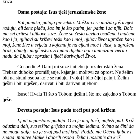
križa!
Osma postaja: Isus tješi jeruzalemske žene
Bol prejaka, patnja prevelika. Muškarci se možda još uvijek
raduju, ali žene plaču, žao im je što patim, jer patim i za njih. Bole
me svi grijesi i njihove suze. Žene su često nevino osuđene i mučene
kao i ja, njihovi su križevi teški kao i moj, njihov život ugrožen kao i
moj, žene žive u svijetu u kojemu je na cijeni moć i vlast, a ugroženi
brak, obitelj i majčinstvo. S njima dijelim bol i umnažam vjeru i
nadu da Ljubav oprašta i liječi darivajući Život.
Gospodine! Daruj mi suze i utjehu jeruzalemskih žena.
Trebam duboko promišljanje, kajanje i molitvu za oprost. Ne želim
biti na strani osoba koje se raduju Tvojoj i bilo čijoj patnji. Želim
tješiti i biti utješen, darivati i biti darivan utjehom.
Isuse! Hvala Ti što s Tobom tješim i što me zajedno s Tobom
tješe.
Deveta postaja: Isus pada treći put pod križem
Ljudi neprestano padaju. Ovo je moj treći, najteži pad. Križ
oduzima dah, sva težina grijeha na mojim leđima. Svima se čini da
ne mogu dalje, da je ovaj pad moj kraj. Podiže me Očeva ljubav i
snaga, molitve Majke i dobrih osoba, želja i poslanje da križ