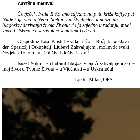
Završna molitva:
Čovječe! Hvala Ti što smo zajedno na putu križa koji je put
Nade koja vodi u Nebo. Sretan sam što dijeleći umnažamo
blagoslov darivanja života Životu: ti i ja zajedno u rađanju, muci,
smrti i Uskrsnuću – radujem se našem Uskrsu!
Gospodine Isuse Kriste! Hvala Ti što si Božji blagoslov i
dar, Spasitelj i Otkupitelj! Ljubav! Zahvaljujem i molim da svaki
čovjek s Tobom i u Tebi živi i doživi Uskrs!
Isuse! Volim Te i ljubim! Blagoslivljajući zahvaljujem što je
moj život u Tvome Životu – u Vječnosti – u Uskrsnuću!
Ljerka Mikić, OFS