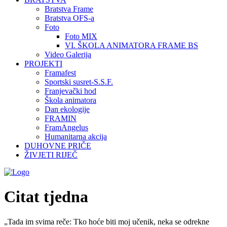
Bratstva Frame
Bratstva OFS-a
Foto
Foto MIX
VI. ŠKOLA ANIMATORA FRAME BS
Video Galerija
PROJEKTI
Framafest
Sportski susret-S.S.F.
Franjevački hod
Škola animatora
Dan ekologije
FRAMIN
FramAngelus
Humanitarna akcija
DUHOVNE PRIČE
ŽIVJETI RIJEČ
Citat tjedna
„Tada im svima reče: Tko hoće biti moj učenik, neka se odrekne