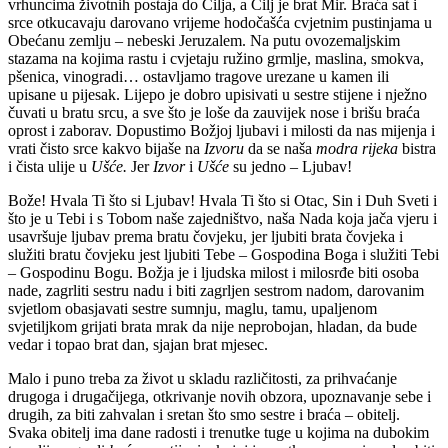
vrhuncima životnih postaja do Cilja, a Cilj je brat Mir. Braća sat i
srce otkucavaju darovano vrijeme hodočašća cvjetnim pustinjama u
Obećanu zemlju – nebeski Jeruzalem. Na putu ovozemaljskim
stazama na kojima rastu i cvjetaju ružino grmlje, maslina, smokva,
pšenica, vinogradi… ostavljamo tragove urezane u kamen ili
upisane u pijesak. Lijepo je dobro upisivati u sestre stijene i nježno
čuvati u bratu srcu, a sve što je loše da zauvijek nose i brišu braća
oprost i zaborav. Dopustimo Božjoj ljubavi i milosti da nas mijenja i
vrati čisto srce kakvo bijaše na
Izvoru
da se naša
modra rijeka
bistra
i čista ulije u
Ušće.
Jer
Izvor
i
Ušće
su jedno – Ljubav!
Bože! Hvala Ti što si Ljubav! Hvala Ti što si Otac, Sin i Duh Sveti i
što je u Tebi i s Tobom naše zajedništvo, naša Nada koja jača vjeru i
usavršuje ljubav prema bratu čovjeku, jer ljubiti brata čovjeka i
služiti bratu čovjeku jest ljubiti Tebe – Gospodina Boga i služiti Tebi
– Gospodinu Bogu. Božja je i ljudska milost i milosrđe biti osoba
nade, zagrliti sestru nadu i biti zagrljen sestrom nadom, darovanim
svjetlom obasjavati sestre sumnju, maglu, tamu, upaljenom
svjetiljkom grijati brata mrak da nije neprobojan, hladan, da bude
vedar i topao brat dan, sjajan brat mjesec.
Malo i puno treba za život u skladu različitosti, za prihvaćanje
drugoga i drugačijega, otkrivanje novih obzora, upoznavanje sebe i
drugih, za biti zahvalan i sretan što smo sestre i braća – obitelj.
Svaka obitelj ima dane radosti i trenutke tuge u kojima na dubokim