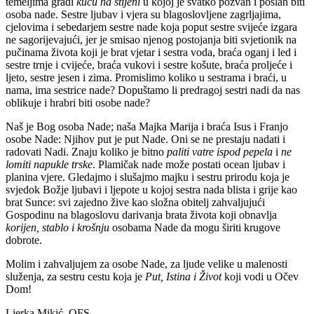
temeljima gradi
kuću na stijeni
u kojoj je svatko pozvan i poslan biti
osoba nade. Sestre ljubav i vjera su blagoslovljene zagrljajima,
cjelovima i sebedarjem sestre nade koja poput sestre svijeće izgara
ne sagorijevajući, jer je smisao njenog postojanja biti svjetionik na
pučinama života koji je brat vjetar i sestra voda, braća oganj i led i
sestre trnje i cvijeće, braća vukovi i sestre košute, braća proljeće i
ljeto, sestre jesen i zima. Promislimo koliko u sestrama i braći, u
nama, ima sestrice nade? Dopuštamo li predragoj sestri nadi da nas
oblikuje i hrabri biti osobe nade?
Naš je Bog osoba Nade; naša Majka Marija i braća Isus i Franjo
osobe Nade: Njihov put je put Nade. Oni se ne prestaju nadati i
radovati Nadi. Znaju koliko je bitno
paliti
vatre ispod pepela
i
ne
lomiti napukle trske
. Plamičak nade može postati ocean ljubav i
planina vjere. Gledajmo i slušajmo majku i sestru prirodu koja je
svjedok Božje ljubavi i ljepote u kojoj sestra nada blista i grije kao
brat Sunce: svi zajedno žive kao složna obitelj zahvaljujući
Gospodinu na blagoslovu darivanja brata života koji obnavlja
korijen, stablo i krošnju
osobama Nade da mogu širiti krugove
dobrote.
Molim i zahvaljujem za osobe Nade, za ljude velike u malenosti
služenja, za sestru cestu koja je
Put, Istina i Život
koji vodi u Očev
Dom!
Ljerka Mikić. OFS