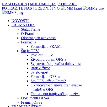
NASLOVNICA
|
MULTIMEDIJA
|
KONTAKT
POTRAŽITE NAS
|
UREDNIŠTVO
NOVOSTI
FRAMA I OFS
Statut Frame
O Frami..
Okvirni plan aktivnosti
Formacija
Formacija u FRAMI
Što je OFS?
Povijest OFS-a
Životni program OFS-a
Svjetovna franjevačka duhovnost
Bratski život
Svjetovnost
Formacija u OFS-u
Što OFS kaže o Frami?
Uključivanje članova Franjevačke
mladeži u OFS
Frama - put franjevačkog poziva
Dokumenti OFS-a
Frama i OFS?
FRANJEVAŠTVO