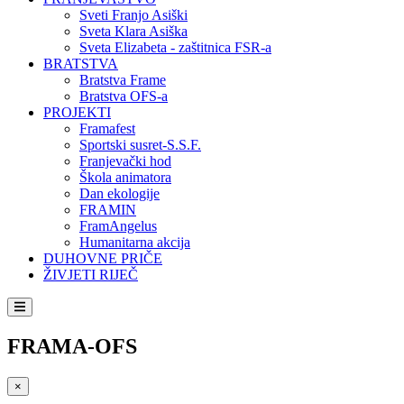
Sveti Franjo Asiški
Sveta Klara Asiška
Sveta Elizabeta - zaštitnica FSR-a
BRATSTVA
Bratstva Frame
Bratstva OFS-a
PROJEKTI
Framafest
Sportski susret-S.S.F.
Franjevački hod
Škola animatora
Dan ekologije
FRAMIN
FramAngelus
Humanitarna akcija
DUHOVNE PRIČE
ŽIVJETI RIJEČ
FRAMA-OFS
×