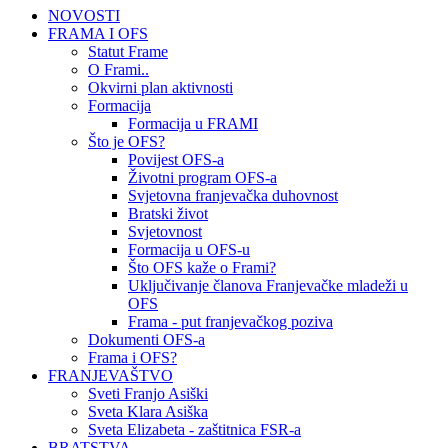
NOVOSTI
FRAMA I OFS
Statut Frame
O Frami..
Okvirni plan aktivnosti
Formacija
Formacija u FRAMI
Što je OFS?
Povijest OFS-a
Životni program OFS-a
Svjetovna franjevačka duhovnost
Bratski život
Svjetovnost
Formacija u OFS-u
Što OFS kaže o Frami?
Uključivanje članova Franjevačke mladeži u
OFS
Frama - put franjevačkog poziva
Dokumenti OFS-a
Frama i OFS?
FRANJEVAŠTVO
Sveti Franjo Asiški
Sveta Klara Asiška
Sveta Elizabeta - zaštitnica FSR-a
BRATSTVA