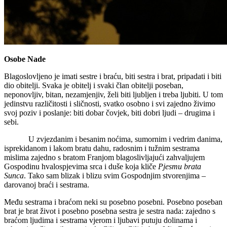
Osobe Nade
Blagoslovljeno je imati sestre i braću, biti sestra i brat, pripadati i biti
dio obitelji. Svaka je obitelj i svaki član obitelji poseban,
neponovljiv, bitan, nezamjenjiv, želi biti ljubljen i treba ljubiti. U tom
jedinstvu različitosti i sličnosti, svatko osobno i svi zajedno živimo
svoj poziv i poslanje: biti dobar čovjek, biti dobri ljudi – drugima i
sebi.
U zvjezdanim i besanim noćima, sumornim i vedrim danima,
isprekidanom i lakom bratu dahu, radosnim i tužnim sestrama
mislima zajedno s bratom Franjom blagoslivljajući zahvaljujem
Gospodinu hvalospjevima srca i duše koja kliče
Pjesmu brata
Sunca
. Tako sam blizak i blizu svim Gospodnjim stvorenjima –
darovanoj braći i sestrama.
Među sestrama i braćom neki su posebno posebni. Posebno poseban
brat je brat život i posebno posebna sestra je sestra nada: zajedno s
braćom ljudima i sestrama vjerom i ljubavi putuju dolinama i