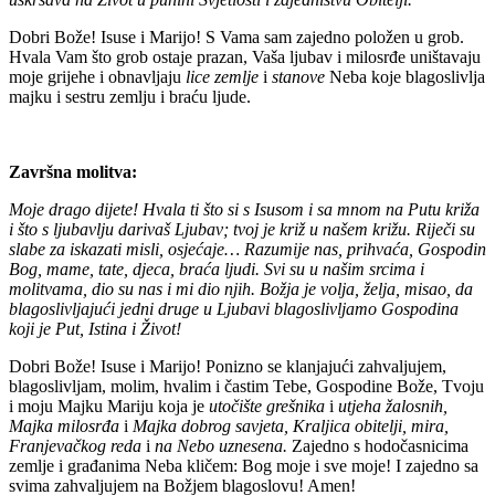
Dobri Bože! Isuse i Marijo! S Vama sam zajedno položen u grob.
Hvala Vam što grob ostaje prazan, Vaša ljubav i milosrđe uništavaju
moje grijehe i obnavljaju
lice zemlje
i
stanove
Neba koje blagoslivlja
majku i sestru zemlju i braću ljude.
Završna molitva:
Moje drago dijete! Hvala ti što si s Isusom i sa mnom na Putu križa
i što s ljubavlju darivaš Ljubav; tvoj je križ u našem križu. Riječi su
slabe za iskazati misli, osjećaje… Razumije nas, prihvaća, Gospodin
Bog, mame, tate, djeca, braća ljudi. Svi su u našim srcima i
molitvama, dio su nas i mi dio njih. Božja je volja, želja, misao, da
blagoslivljajući jedni druge u Ljubavi blagoslivljamo Gospodina
koji je Put, Istina i Život!
Dobri Bože! Isuse i Marijo! Ponizno se klanjajući zahvaljujem,
blagoslivljam, molim, hvalim i častim Tebe, Gospodine Bože, Tvoju
i moju Majku Mariju koja je
utočište grešnika
i
utjeha žalosnih,
Majka milosrđa
i
Majka dobrog savjeta, Kraljica obitelji, mira,
Franjevačkog reda
i
na Nebo uznesena.
Zajedno s hodočasnicima
zemlje i građanima Neba kličem: Bog moje i sve moje! I zajedno sa
svima zahvaljujem na Božjem blagoslovu! Amen!