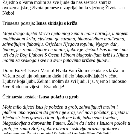
Zajedno s Vama molim za sve ljude da nas sestrica smrt iz
ovozemaljskog života prenese u zagrljaj brata vječnog Života – u
Nebo!
Trinaesta postaja:
Isusa skidaju s križa
Moje drago dijete! Mrtvo tijelo mog Sina u mom naručju, u mojem
majčinskom krilu; cjelivam ga suzama, blagoslivljam molitvama,
zahvaljujem ljubavlju. Osjećam Njegovu toplinu, Njegov dah,
ljubav, jer znam: ljubav ne umire, ljubav je vječna! Isus mene i nas
uči da je Bog Ljubav! S Ocem i Sinom blagoslivljam križ i s Njima
molim za svakoga i sve na svim putovima križeva ljubavi.
Dobri Bože! Isuse i Marijo! Hvala Vam što me skidate s križa i u
Vašem zagrljaju odmaram dušu i tijelo blagoslivljajući vječnu
Ljubav koja ljubi. Želim i molim da svi ljudi, i ja, vjerno i radosno
žive Radosnu vijest – Evanđelje!
Četrnaesta postaja:
Isusa polažu u grob
Moje milo dijete! Isus je položen u grob, zahvaljujući molim i
plačem iako osjećam da grob nije kraj, već novi početak, prijelaz u
Vječnost: Isus govori o tom. Ipak me boli, tužna sam i sretna,
blagoslovljena darovanim Putem. Želim da i tebe s Isusom polože u
grob, jer samo Božja ljubav otvara i ostavlja prazne grobove i
uskrsava na Život u punini Svjetlosti i zajedništvu Obitelji.