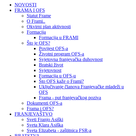
NOVOSTI
FRAMA I OFS
Statut Frame
O Frami..
Okvirni plan aktivnosti
Formacija
Formacija u FRAMI
Što je OFS?
Povijest OFS-a
Životni program OFS-a
Svjetovna franjevačka duhovnost
Bratski život
Svjetovnost
Formacija u OFS-u
Što OFS kaže o Frami?
Uključivanje članova Franjevačke mladeži u
OFS
Frama - put franjevačkog poziva
Dokumenti OFS-a
Frama i OFS?
FRANJEVAŠTVO
Sveti Franjo Asiški
Sveta Klara Asiška
Sveta Elizabeta - zaštitnica FSR-a
BRATSTVA