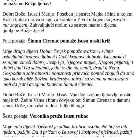
umnažamo Božju ljubav!
Dobri Bože! Isuse i Marijo! Poseban je susret Majke i Sina u kojem
Božja ljubav dariva snagu za korake u Život u kojem su
pravda i
mir zagrljeni
. Zahvaljujući molim za susrete mame i djeteta,
ljubljene Božje djece!
Peta postaja:
Šimun Cirenac pomaže Isusu nositi križ
Moje drago dijete! Dobar čovjek pomaže svakom i svima
ostavljajući tragove ljubavi i šireći krugove dobrote. Isus prolazi
zemljom čineći dobro; Josip i ja, Njegova majka, Njegovi prijatelji i
dobri ljudi Ga slijedimo, jedni ovdje na zemlji, drugi u Nebu.
Gospodin u zahvalnosti i poniznosti prihvaća pomoć znajući da smo
tako korak bliže Božjem kraljevstvu mira i sa svima nama usrdno
moli da jedni drugima budemo Šimuni Cirenci.
Dobri Bože! Isuse i Marijo! Hvala Vam što svojom ljubavlju nosite
moj križ. Želim Vama i bratu čovjeku biti Šimun Cirenac u danima
sunca i kiše, umnažati radost i dijeliti tugu.
Šesta postaja:
Veronika pruža Isusu rubac
Moje milo dijete! Nježnost je odlika hrabrih osoba. Ne boj se biti
nježan, pažljiv. Da ti pričam o Isusovoj i Josipovoj nježnosti, pažnji