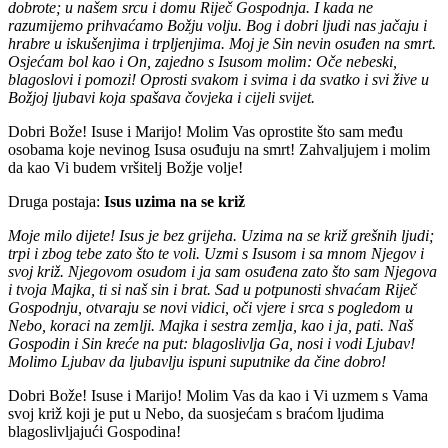
dobrote; u našem srcu i domu Riječ Gospodnja. I kada ne
razumijemo prihvaćamo Božju volju. Bog i dobri ljudi nas jačaju i
hrabre u iskušenjima i trpljenjima. Moj je Sin nevin osuđen na smrt.
Osjećam bol kao i On, zajedno s Isusom molim: Oče nebeski,
blagoslovi i pomozi! Oprosti svakom i svima i da svatko i svi žive u
Božjoj ljubavi koja spašava čovjeka i cijeli svijet.
Dobri Bože! Isuse i Marijo! Molim Vas oprostite što sam među
osobama koje nevinog Isusa osuđuju na smrt! Zahvaljujem i molim
da kao Vi budem vršitelj Božje volje!
Druga postaja:
Isus uzima na se križ
Moje milo dijete! Isus je bez grijeha. Uzima na se križ grešnih ljudi;
trpi i zbog tebe zato što te voli. Uzmi s Isusom i sa mnom Njegov i
svoj križ. Njegovom osudom i ja sam osuđena zato što sam Njegova
i tvoja Majka, ti si naš sin i brat. Sad u potpunosti shvaćam Riječ
Gospodnju, otvaraju se novi vidici, oči vjere i srca s pogledom u
Nebo, koraci na zemlji. Majka i sestra zemlja, kao i ja, pati. Naš
Gospodin i Sin kreće na put: blagoslivlja Ga, nosi i vodi Ljubav!
Molimo Ljubav da ljubavlju ispuni suputnike da čine dobro!
Dobri Bože! Isuse i Marijo! Molim Vas da kao i Vi uzmem s Vama
svoj križ koji je put u Nebo, da suosjećam s braćom ljudima
blagoslivljajući Gospodina!