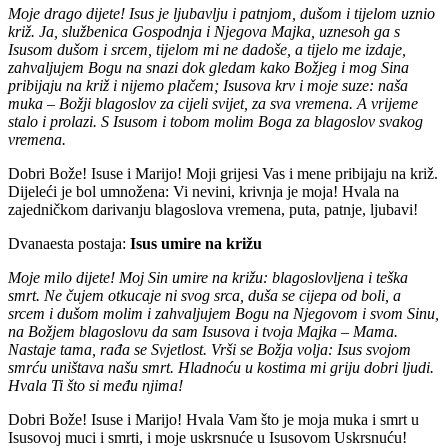
Moje drago dijete! Isus je ljubavlju i patnjom, dušom i tijelom uznio
križ. Ja, službenica Gospodnja i Njegova Majka, uznesoh ga s
Isusom dušom i srcem, tijelom mi ne dadoše, a tijelo me izdaje,
zahvaljujem Bogu na snazi dok gledam kako Božjeg i mog Sina
pribijaju na križ i nijemo plačem; Isusova krv i moje suze: naša
muka – Božji blagoslov za cijeli svijet, za sva vremena. A vrijeme
stalo i prolazi. S Isusom i tobom molim Boga za blagoslov svakog
vremena.
Dobri Bože! Isuse i Marijo! Moji grijesi Vas i mene pribijaju na križ.
Dijeleći je bol umnožena: Vi nevini, krivnja je moja! Hvala na
zajedničkom darivanju blagoslova vremena, puta, patnje, ljubavi!
Dvanaesta postaja:
Isus umire na križu
Moje milo dijete! Moj Sin umire na križu: blagoslovljena i teška
smrt. Ne čujem otkucaje ni svog srca, duša se cijepa od boli, a
srcem i dušom molim i zahvaljujem Bogu na Njegovom i svom Sinu,
na Božjem blagoslovu da sam Isusova i tvoja Majka – Mama.
Nastaje tama, rađa se Svjetlost. Vrši se Božja volja: Isus svojom
smrću uništava našu smrt. Hladnoću u kostima mi griju dobri ljudi.
Hvala Ti što si među njima!
Dobri Bože! Isuse i Marijo! Hvala Vam što je moja muka i smrt u
Isusovoj muci i smrti, i moje uskrsnuće u Isusovom Uskrsnuću!