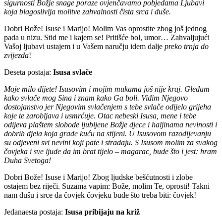
sigurnosti Božje snage poraze ovjenčavamo pobjedama Ljubavi
koja blagoslivlja molitve zahvalnosti čista srca i duše.
Dobri Bože! Isuse i Marijo! Molim Vas oprostite zbog još jednog
pada u nizu. Stid me i kajem se! Pritišće bol, umor… Zahvaljujući
Vašoj ljubavi ustajem i u Vašem naručju idem dalje
preko trnja do
zvijezda
!
Deseta postaja:
Isusa svlače
Moje milo dijete! Isusovim i mojim mukama još nije kraj. Gledam
kako svlače mog Sina i znam kako Ga boli. Vidim Njegovo
dostojanstvo jer Njegovim svlačenjem s tebe svlače odijelo grijeha
koje te zarobljava i usmrćuje. Otac nebeski Isusa, mene i tebe
odijeva plaštem slobode ljubljene Božje djece i haljinama nevinosti i
dobrih djela koja grade kuću na stijeni. U Isusovom razodijevanju
su odjeveni svi nevini koji pate i stradaju. S Isusom molim za svakog
čovjeka i sve ljude da im brat tijelo – magarac, bude što i jest: hram
Duha Svetoga!
Dobri Bože! Isuse i Marijo! Zbog ljudske bešćutnosti i zlobe
ostajem bez riječi. Suzama vapim: Bože, molim Te, oprosti! Takni
nam dušu i srce da čovjek čovjeku bude što treba biti: čovjek!
Jedanaesta postaja:
Isusa pribijaju na križ