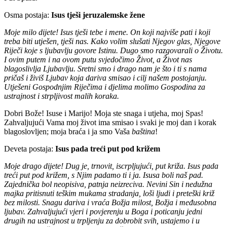
Osma postaja:
Isus tješi jeruzalemske žene
Moje milo dijete! Isus tješi tebe i mene. On koji najviše pati i koji
treba biti utješen, tješi nas. Kako volim slušati Njegov glas, Njegove
Riječi koje s ljubavlju govore Istinu. Dugo smo razgovarali o Životu.
I ovim putem i na ovom putu svjedočimo Život, a Život nas
blagoslivlja Ljubavlju. Sretni smo i drago nam je što i ti s nama
pričaš i živiš Ljubav koja dariva smisao i cilj našem postojanju.
Utješeni Gospodnjim Riječima i djelima molimo Gospodina za
ustrajnost i strpljivost malih koraka.
Dobri Bože! Isuse i Marijo! Moja ste snaga i utjeha, moj Spas!
Zahvaljujući Vama moj život ima smisao i svaki je moj dan i korak
blagoslovljen; moja braća i ja smo Vaša
baština
!
Deveta postaja:
Isus pada treći put pod križem
Moje drago dijete! Dug je, trnovit, iscrpljujući, put križa. Isus pada
treći put pod križem, s Njim padamo ti i ja. Isusa boli naš pad.
Zajednička bol neopisiva, patnja neizreciva. Nevini Sin i nedužna
majka pritisnuti teškim mukama stradanja, loši ljudi i preteški križ
bez milosti. Snagu dariva i vraća Božja milost, Božja i međusobna
ljubav. Zahvaljujući vjeri i povjerenju u Boga i poticanju jedni
drugih na ustrajnost u trpljenju za dobrobit svih, ustajemo i u