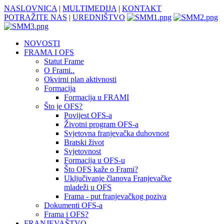
NASLOVNICA
|
MULTIMEDIJA
|
KONTAKT
POTRAŽITE NAS
|
UREDNIŠTVO
NOVOSTI
FRAMA I OFS
Statut Frame
O Frami..
Okvirni plan aktivnosti
Formacija
Formacija u FRAMI
Što je OFS?
Povijest OFS-a
Životni program OFS-a
Svjetovna franjevačka duhovnost
Bratski život
Svjetovnost
Formacija u OFS-u
Što OFS kaže o Frami?
Uključivanje članova Franjevačke
mladeži u OFS
Frama - put franjevačkog poziva
Dokumenti OFS-a
Frama i OFS?
FRANJEVAŠTVO