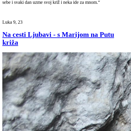
sebe i svaki dan uzme svoj križ i neka ide za mnom.“
Luka 9, 23
Na cesti Ljubavi - s Marijom na Putu
križa