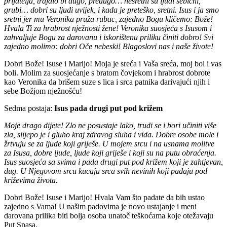
prijatelja, trajalo bi dugo, predugo… nesretni su ljudi sebični,
grubi… dobri su ljudi uvijek, i kada je preteško, sretni. Isus i ja smo
sretni jer mu Veronika pruža rubac, zajedno Bogu kličemo: Bože!
Hvala Ti za hrabrost nježnosti žene! Veronika suosjeća s Isusom i
zahvaljuje Bogu za darovanu i iskorištenu priliku činiti dobro! Svi
zajedno molimo: dobri Oče nebeski! Blagoslovi nas i naše živote!
Dobri Bože! Isuse i Marijo! Moja je sreća i Vaša sreća, moj bol i vas
boli. Molim za suosjećanje s bratom čovjekom i hrabrost dobrote
kao Veronika da brišem suze s lica i srca patnika darivajući njih i
sebe Božjom nježnošću!
Sedma postaja:
Isus pada drugi put pod križem
Moje drago dijete! Zlo ne posustaje lako, trudi se i bori učiniti više
zla, slijepo je i gluho kraj zdravog sluha i vida. Dobre osobe mole i
žrtvuju se za ljude koji griješe. U mojem srcu i na usnama molitve
za Isusa, dobre ljude, ljude koji griješe i koji su na putu obraćenja.
Isus suosjeća sa svima i pada drugi put pod križem koji je zahtjevan,
dug. U Njegovom srcu kucaju srca svih nevinih koji padaju pod
križevima života.
Dobri Bože! Isuse i Marijo! Hvala Vam što padate da bih ustao
zajedno s Vama! U našim padovima je novo ustajanje i meni
darovana prilika biti bolja osoba unatoč teškoćama koje otežavaju
Put Spasa.