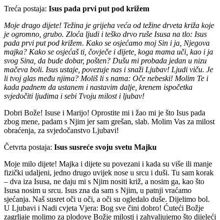
Treća postaja:
Isus pada prvi put pod križem
Moje drago dijete! Težina je grijeha veća od težine drveta križa koje
je ogromno, grubo. Zloća ljudi i teško drvo ruše Isusa na tlo: Isus
pada prvi put pod križem. Kako se osjećamo moj Sin i ja, Njegova
majka? Kako se osjećaš ti, čovječe i dijete, koga mama uči, kao i ja
svog Sina, da bude dobar, pošten? Dušu mi probada jedan u nizu
mačeva boli. Isus ustaje, povezuje nas i snaži Ljubav! Ljudi viču. Je
li tvoj glas među njima? Moliš li s nama: Oče nebeski! Molim Te i
kada padnem da ustanem i nastavim dalje, krenem ispočetka
svjedočiti ljudima i sebi Tvoju milost i ljubav!
Dobri Bože! Isuse i Marijo! Oprostite mi i žao mi je što Isus pada
zbog mene, padam s Njim jer sam grešan, slab. Molim Vas za milost
obraćenja, za svjedočanstvo Ljubavi!
Četvrta postaja:
Isus susreće svoju svetu Majku
Moje milo dijete! Majka i dijete su povezani i kada su više ili manje
fizički udaljeni, jedno drugo uvijek nose u srcu i duši. Tu sam korak
– dva iza Isusa, ne daju mi s Njim nositi križ, a nosim ga, kao što
Isusa nosim u srcu. Isus zna da sam s Njim, u patnji vraćamo
sjećanja. Naš susret oči u oči, a oči su ogledalo duše. Dijelimo bol.
U Ljubavi i Nadi cvjeta Vjera: Bog sve čini dobro! Ćuteći Božje
zagrljaje molimo za plodove Božje milosti i zahvaljujemo što dijeleći