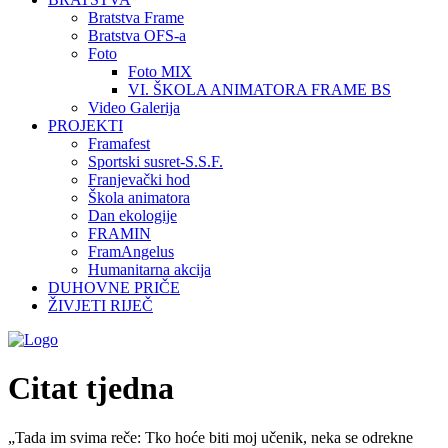
Bratstva Frame
Bratstva OFS-a
Foto
Foto MIX
VI. ŠKOLA ANIMATORA FRAME BS
Video Galerija
PROJEKTI
Framafest
Sportski susret-S.S.F.
Franjevački hod
Škola animatora
Dan ekologije
FRAMIN
FramAngelus
Humanitarna akcija
DUHOVNE PRIČE
ŽIVJETI RIJEČ
Citat tjedna
„Tada im svima reče: Tko hoće biti moj učenik, neka se odrekne