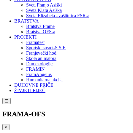
Sveti Franjo Asiški
Sveta Klara Asiška
Sveta Elizabeta - zaštitnica FSR-a
BRATSTVA
Bratstva Frame
Bratstva OFS-a
PROJEKTI
Framafest
Sportski susret-S.S.F.
Franjevački hod
Škola animatora
Dan ekologije
FRAMIN
FramAngelus
Humanitarna akcija
DUHOVNE PRIČE
ŽIVJETI RIJEČ
FRAMA-OFS
×