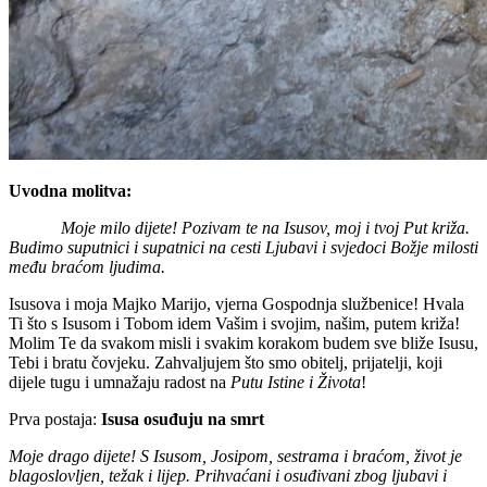
Uvodna molitva:
Moje milo dijete! Pozivam te na Isusov, moj i tvoj Put križa.
Budimo suputnici i supatnici na cesti Ljubavi i svjedoci Božje milosti
među braćom ljudima.
Isusova i moja Majko Marijo, vjerna Gospodnja službenice! Hvala
Ti što s Isusom i Tobom idem Vašim i svojim, našim, putem križa!
Molim Te da svakom misli i svakim korakom budem sve bliže Isusu,
Tebi i bratu čovjeku. Zahvaljujem što smo obitelj, prijatelji, koji
dijele tugu i umnažaju radost na
Putu Istine i Života
!
Prva postaja:
Isusa osuđuju na smrt
Moje drago dijete! S Isusom, Josipom, sestrama i braćom, život je
blagoslovljen, težak i lijep. Prihvaćani i osuđivani zbog ljubavi i