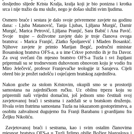
dosljedno slijede Krista Kralja, kralja koji je bio ponizna i krotka
srca i nije tražio da mu služe, nego je došao služiti svim ljudima.
Osmero braće i sestara je dalo svoje privremene zavjete na godinu
dana: - Ljuba Matanović, Tanja Ljubas, Ljiljana Murgić, Damir
Murgić, Marica Petrović, Ljiljana Pranjić, Sara Babić i Ana Pavić.
Svoje trajne – doživotne zavjete dalo je troje članova ovoga
bratstva: - Marica Franjić, Zlatko Špoljarević i Mladen Bosankić.
Njihove zavjete je primio Marijan Begić, područni ministar
Bosanskog bratstva OFS-a, a u ime Crkve potvrdio ih je fra Davor.
Za ovaj svečani čin mjesno bratstvo OFS-a Tuzla i svi župljani
pripremali su se trodnevnom duhovnom obnovom koju je vodio fra
Miro Jelečević, profesor Franjevačke teologije iz Sarajeva. Cijeli
obred bio je prožet radošću i osjećajem bratskog zajedništva.
Nakon gozbe za stolom Kristovim, okupili smo se u prostoriji
samostana na zajedničkom ručku. Uz obilnu trpezu koju su
pripremili naši vrijedni domaćini, još jednom smo čestitali svoj
zavjetovanoj braći i sestrama i zadržali se u bratskom druženju.
Hvala svim fratrima samostana Tuzla na iskazanom gostoprimstvu, a
osobitu zahvalnost dugujemo fra Franji Barabanu i gvardijanu fra
Željku Nikoliću.
Zavjetovanoj braći i sestrama, kao i svim ostalim članovima
mjesnog bratstva OFS-a u Tuzli želimo obilje Božjeg blagoslova i