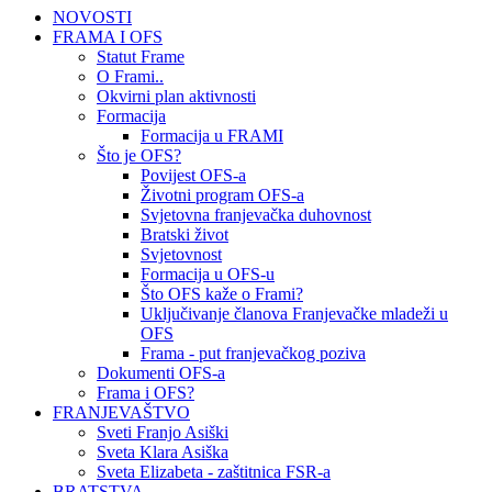
NOVOSTI
FRAMA I OFS
Statut Frame
O Frami..
Okvirni plan aktivnosti
Formacija
Formacija u FRAMI
Što je OFS?
Povijest OFS-a
Životni program OFS-a
Svjetovna franjevačka duhovnost
Bratski život
Svjetovnost
Formacija u OFS-u
Što OFS kaže o Frami?
Uključivanje članova Franjevačke mladeži u
OFS
Frama - put franjevačkog poziva
Dokumenti OFS-a
Frama i OFS?
FRANJEVAŠTVO
Sveti Franjo Asiški
Sveta Klara Asiška
Sveta Elizabeta - zaštitnica FSR-a
BRATSTVA