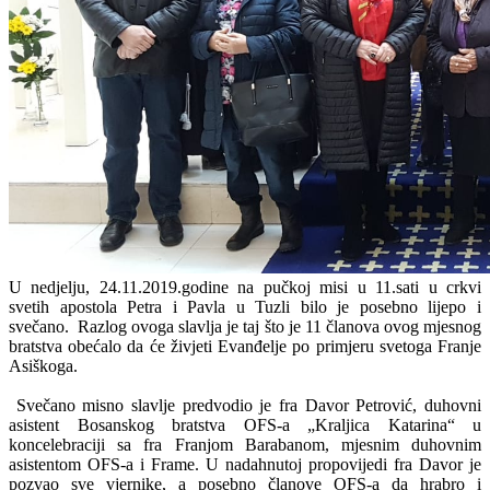
U nedjelju, 24.11.2019.godine na pučkoj misi u 11.sati u crkvi
svetih apostola Petra i Pavla u Tuzli bilo je posebno lijepo i
svečano. Razlog ovoga slavlja je taj što je 11 članova ovog mjesnog
bratstva obećalo da će živjeti Evanđelje po primjeru svetoga Franje
Asiškoga.
Svečano misno slavlje predvodio je fra Davor Petrović, duhovni
asistent Bosanskog bratstva OFS-a „Kraljica Katarina“ u
koncelebraciji sa fra Franjom Barabanom, mjesnim duhovnim
asistentom OFS-a i Frame. U nadahnutoj propovijedi fra Davor je
pozvao sve vjernike, a posebno članove OFS-a da hrabro i