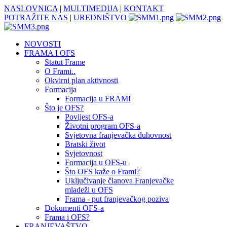
NASLOVNICA
|
MULTIMEDIJA
|
KONTAKT
POTRAŽITE NAS
|
UREDNIŠTVO
NOVOSTI
FRAMA I OFS
Statut Frame
O Frami..
Okvirni plan aktivnosti
Formacija
Formacija u FRAMI
Što je OFS?
Povijest OFS-a
Životni program OFS-a
Svjetovna franjevačka duhovnost
Bratski život
Svjetovnost
Formacija u OFS-u
Što OFS kaže o Frami?
Uključivanje članova Franjevačke
mladeži u OFS
Frama - put franjevačkog poziva
Dokumenti OFS-a
Frama i OFS?
FRANJEVAŠTVO