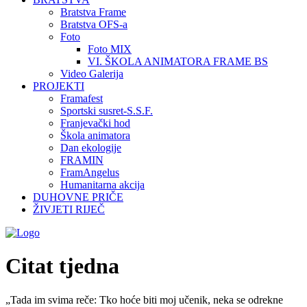
Bratstva Frame
Bratstva OFS-a
Foto
Foto MIX
VI. ŠKOLA ANIMATORA FRAME BS
Video Galerija
PROJEKTI
Framafest
Sportski susret-S.S.F.
Franjevački hod
Škola animatora
Dan ekologije
FRAMIN
FramAngelus
Humanitarna akcija
DUHOVNE PRIČE
ŽIVJETI RIJEČ
Citat tjedna
„Tada im svima reče: Tko hoće biti moj učenik, neka se odrekne