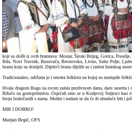
koji su došli iz ovih bratstava: Mostar, Široki Brijeg, Gorica, Posu
Bila, Novi Travnik, Busovača, Brestovsko, Livno, Suho Polje, Ljub
hranu koju su donijeli. Dijeleći hranu dijelili su i radost bratskog susr
Tradicionalno, održana je i smotra folklora na kojoj su nastupile folkl
Hvala dragom Bogu na ovom zaista predivnom danu, daru susreta i ra
Brkiću na gostoprimstvu. Osjećali smo se u Kraljevoj Sutjesci kao
broju hodočastili s nama. Molim i nadam se da će ih ubuduće biti i j
MIR I DOBRO!
Marijan Begić, OFS