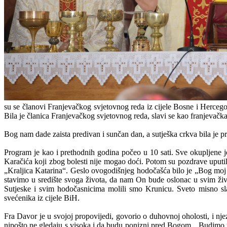
su se članovi Franjevačkog svjetovnog reda iz cijele Bosne i Hercego
Bila je članica Franjevačkog svjetovnog reda, slavi se kao franjevačka
Bog nam dade zaista predivan i sunčan dan, a sutješka crkva bila je 
Program je kao i prethodnih godina počeo u 10 sati. Sve okupljene 
Karačića koji zbog bolesti nije mogao doći. Potom su pozdrave uput
„Kraljica Katarina“. Geslo ovogodišnjeg hodočašća bilo je „Bog moj
stavimo u središte svoga života, da nam On bude oslonac u svim ž
Sutjeske i svim hodočasnicima molili smo Krunicu. Sveto misno slav
svećenika iz cijele BiH.
Fra Davor je u svojoj propovijedi, govorio o duhovnoj oholosti, i njez
nipošto ne gledaju s visoka i da budu ponizni pred Bogom. „Budimo 