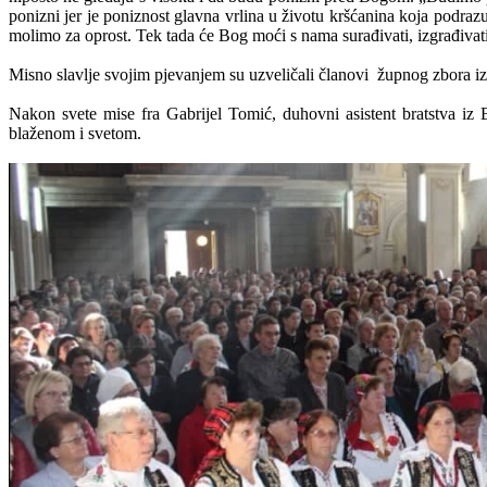
ponizni jer je poniznost glavna vrlina u životu kršćanina koja podraz
molimo za oprost. Tek tada će Bog moći s nama surađivati, izgrađivati 
Misno slavlje svojim pjevanjem su uzveličali članovi župnog zbora iz
Nakon svete mise fra Gabrijel Tomić, duhovni asistent bratstva iz
blaženom i svetom.