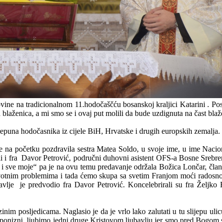
vine na tradicionalnom 11.hodočaščću bosanskoj kraljici Katarini . Posl
 blaženica, a mi smo se i ovaj put molili da bude uzdignuta na čast blaž
prepuna hodočasnika iz cijele BiH, Hrvatske i drugih europskih zemalja.
je na početku pozdravila sestra Matea Soldo, u svoje ime, u ime Nac
ili i fra Davor Petrović, područni duhovni asistent OFS-a Bosne Srebr
 i sve moje“ pa je na ovu temu predavanje održala Božica Lončar, čl
ivotnim problemima i tada ćemo skupa sa svetim Franjom moći radosn
lje je predvodio fra Davor Petrović. Koncelebrirali su fra Željko B
inim posljedicama. Naglasio je da je vrlo lako zalutati u tu slijepu ulic
ponizni, ljubimo jedni druge Kristovom ljubavlju jer smo pred Bogom