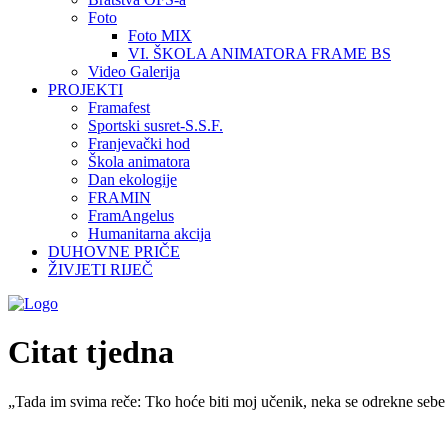
Foto
Foto MIX
VI. ŠKOLA ANIMATORA FRAME BS
Video Galerija
PROJEKTI
Framafest
Sportski susret-S.S.F.
Franjevački hod
Škola animatora
Dan ekologije
FRAMIN
FramAngelus
Humanitarna akcija
DUHOVNE PRIČE
ŽIVJETI RIJEČ
Citat tjedna
„Tada im svima reče: Tko hoće biti moj učenik, neka se odrekne sebe 