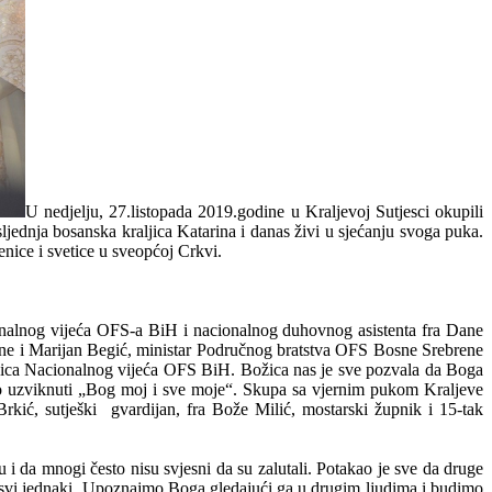
U nedjelju, 27.listopada 2019.godine u Kraljevoj Sutjesci okupili
jednja bosanska kraljica Katarina i danas živi u sjećanju svoga puka.
enice i svetice u sveopćoj Crkvi.
ionalnog vijeća OFS-a BiH i nacionalnog duhovnog asistenta fra Dane
ene i Marijan Begić, ministar Područnog bratstva OFS Bosne Srebrene
anica Nacionalnog vijeća OFS BiH. Božica nas je sve pozvala da Boga
o uzviknuti „Bog moj i sve moje“. Skupa sa vjernim pukom Kraljeve
rkić, sutješki gvardijan, fra Bože Milić, mostarski župnik i 15-tak
u i da mnogi često nisu svjesni da su zalutali. Potakao je sve da druge
 svi jednaki. Upoznajmo Boga gledajući ga u drugim ljudima i budimo