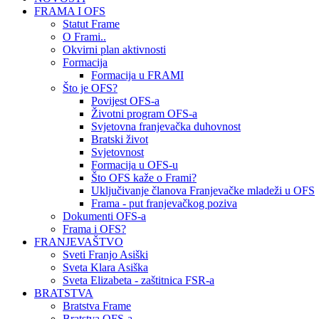
FRAMA I OFS
Statut Frame
O Frami..
Okvirni plan aktivnosti
Formacija
Formacija u FRAMI
Što je OFS?
Povijest OFS-a
Životni program OFS-a
Svjetovna franjevačka duhovnost
Bratski život
Svjetovnost
Formacija u OFS-u
Što OFS kaže o Frami?
Uključivanje članova Franjevačke mladeži u OFS
Frama - put franjevačkog poziva
Dokumenti OFS-a
Frama i OFS?
FRANJEVAŠTVO
Sveti Franjo Asiški
Sveta Klara Asiška
Sveta Elizabeta - zaštitnica FSR-a
BRATSTVA
Bratstva Frame
Bratstva OFS-a