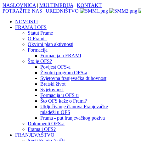
NASLOVNICA
|
MULTIMEDIJA
|
KONTAKT
POTRAŽITE NAS
|
UREDNIŠTVO
NOVOSTI
FRAMA I OFS
Statut Frame
O Frami..
Okvirni plan aktivnosti
Formacija
Formacija u FRAMI
Što je OFS?
Povijest OFS-a
Životni program OFS-a
Svjetovna franjevačka duhovnost
Bratski život
Svjetovnost
Formacija u OFS-u
Što OFS kaže o Frami?
Uključivanje članova Franjevačke
mladeži u OFS
Frama - put franjevačkog poziva
Dokumenti OFS-a
Frama i OFS?
FRANJEVAŠTVO
Sveti Franjo Asiški