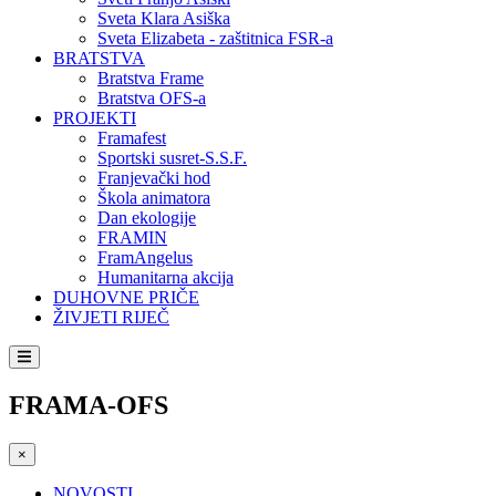
Sveta Klara Asiška
Sveta Elizabeta - zaštitnica FSR-a
BRATSTVA
Bratstva Frame
Bratstva OFS-a
PROJEKTI
Framafest
Sportski susret-S.S.F.
Franjevački hod
Škola animatora
Dan ekologije
FRAMIN
FramAngelus
Humanitarna akcija
DUHOVNE PRIČE
ŽIVJETI RIJEČ
FRAMA-OFS
×
NOVOSTI