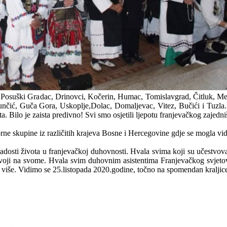
šje, Posuški Gradac, Drinovci, Kočerin, Humac, Tomislavgrad, Čitluk, M
unčić, Guča Gora, Uskoplje,Dolac, Domaljevac, Vitez, Bučići i Tuzla.
eta. Bilo je zaista predivno! Svi smo osjetili ljepotu franjevačkog zajedni
orne skupine iz različitih krajeva Bosne i Hercegovine gdje se mogla vid
dosti života u franjevačkoj duhovnosti. Hvala svima koji su učestvova
 svoji na svome. Hvala svim duhovnim asistentima Franjevačkog svjeto
oš više. Vidimo se 25.listopada 2020.godine, točno na spomendan kraljic