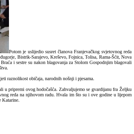
Potom je uslijedio susret članova Franjevačkog svjetovnog reda
eđugorje, Bistrik-Sarajevo, Kreševo, Fojnica, Tolisa, Rama-Šćit, Nova
 Braća i sestre su nakon blagovanja za Stolom Gospodnjim blagovali
štva.
jeti raznolikost običaja, narodnih nošnji i pjesama.
li u pripremi ovog hodočašća. Zahvaljujemo se gvardijanu fra Željku
vnog reda na njihovom radu. Hvala im što su i ove godine u lijepom
e Katarine.