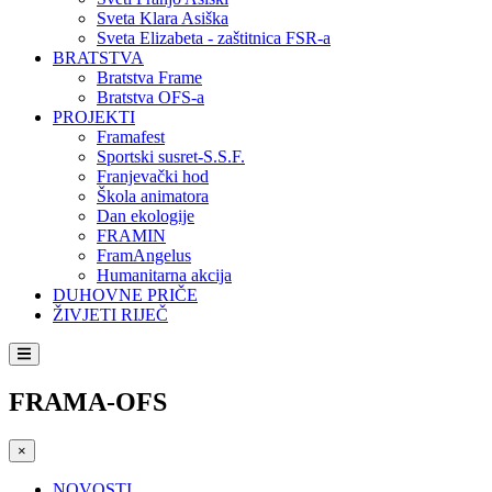
Sveta Klara Asiška
Sveta Elizabeta - zaštitnica FSR-a
BRATSTVA
Bratstva Frame
Bratstva OFS-a
PROJEKTI
Framafest
Sportski susret-S.S.F.
Franjevački hod
Škola animatora
Dan ekologije
FRAMIN
FramAngelus
Humanitarna akcija
DUHOVNE PRIČE
ŽIVJETI RIJEČ
FRAMA-OFS
×
NOVOSTI