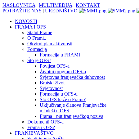
NASLOVNICA
|
MULTIMEDIJA
|
KONTAKT
POTRAŽITE NAS
|
UREDNIŠTVO
NOVOSTI
FRAMA I OFS
Statut Frame
O Frami..
Okvirni plan aktivnosti
Formacija
Formacija u FRAMI
Što je OFS?
Povijest OFS-a
Životni program OFS-a
Svjetovna franjevačka duhovnost
Bratski život
Svjetovnost
Formacija u OFS-u
Što OFS kaže o Frami?
Uključivanje članova Franjevačke
mladeži u OFS
Frama - put franjevačkog poziva
Dokumenti OFS-a
Frama i OFS?
FRANJEVAŠTVO
Sveti Franjo Asiški