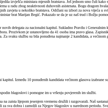
ijedila izvješća ministara mjesnih bratstava. Još jednom smo čuli kako s
blema u radu zbog neaktivnosti duhovnih asistenata. Bogu dragom hvala i
ajnih zavjeta u nekoliko bratstava. Održani su izbori za nova vijeća u s
ministar brat Marijan Begić. Pokazalo se da je uz naš trud i Božju pomoć 
or novih delegata za nacionalni kapitul. Sukladno Pravilu i Generalnim
bora. Prozivkom je ustanovljeno da 41 osoba ima pravo glasa. Zapisnik je 
lja. Za svaku službu su bila ponuđena najmanje 2 kandidata, a većinom 
lni kapitul. Između 10 ponuđenih kandidata većinom glasova izabrane s
ospodin blagoslovi i pomogne im u vršenju povjerenih im službi.
na na zaista lijepom jesenjem vremenu družili i razgovarali. Naš sasta
li za sva dobra i zamolili za Njegov blagoslov u narednom periodu. Svet