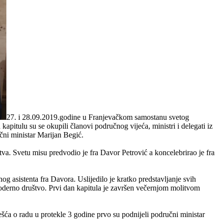
27. i 28.09.2019.godine u Franjevačkom samostanu svetog
itulu su se okupili članovi područnog vijeća, ministri i delegati iz
čni ministar Marijan Begić.
va. Svetu misu predvodio je fra Davor Petrović a koncelebrirao je fra
 asistenta fra Davora. Uslijedilo je kratko predstavljanje svih
derno društvo. Prvi dan kapitula je završen večernjom molitvom
šća o radu u protekle 3 godine prvo su podnijeli područni ministar