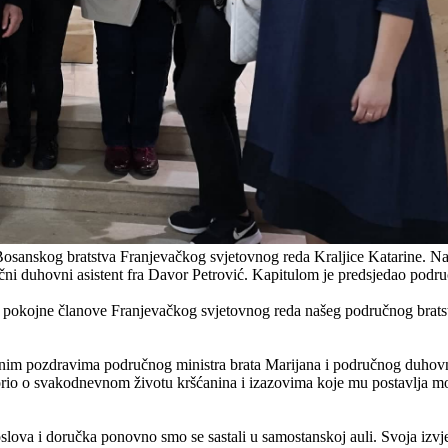
anskog bratstva Franjevačkog svjetovnog reda Kraljice Katarine. Na kap
učni duhovni asistent fra Davor Petrović. Kapitulom je predsjedao podru
 i pokojne članove Franjevačkog svjetovnog reda našeg područnog bratst
nim pozdravima područnog ministra brata Marijana i područnog duhovnog
rio o svakodnevnom životu kršćanina i izazovima koje mu postavlja mo
slova i doručka ponovno smo se sastali u samostanskoj auli. Svoja izvje