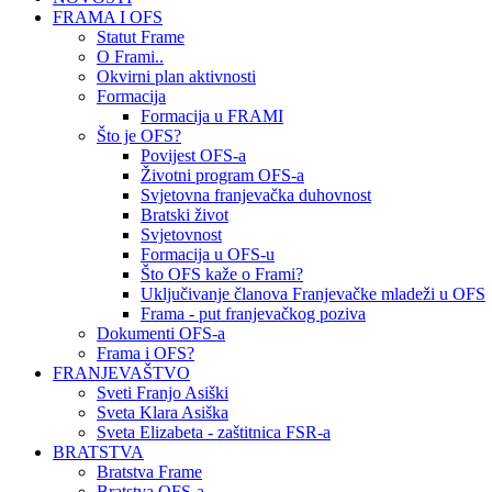
FRAMA I OFS
Statut Frame
O Frami..
Okvirni plan aktivnosti
Formacija
Formacija u FRAMI
Što je OFS?
Povijest OFS-a
Životni program OFS-a
Svjetovna franjevačka duhovnost
Bratski život
Svjetovnost
Formacija u OFS-u
Što OFS kaže o Frami?
Uključivanje članova Franjevačke mladeži u OFS
Frama - put franjevačkog poziva
Dokumenti OFS-a
Frama i OFS?
FRANJEVAŠTVO
Sveti Franjo Asiški
Sveta Klara Asiška
Sveta Elizabeta - zaštitnica FSR-a
BRATSTVA
Bratstva Frame
Bratstva OFS-a