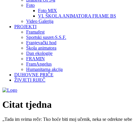
Foto
Foto MIX
VI. ŠKOLA ANIMATORA FRAME BS
Video Galerija
PROJEKTI
Framafest
Sportski susret-S.S.F.
Franjevački hod
Škola animatora
Dan ekologije
FRAMIN
FramAngelus
Humanitarna akcija
DUHOVNE PRIČE
ŽIVJETI RIJEČ
Citat tjedna
„Tada im svima reče: Tko hoće biti moj učenik, neka se odrekne sebe 