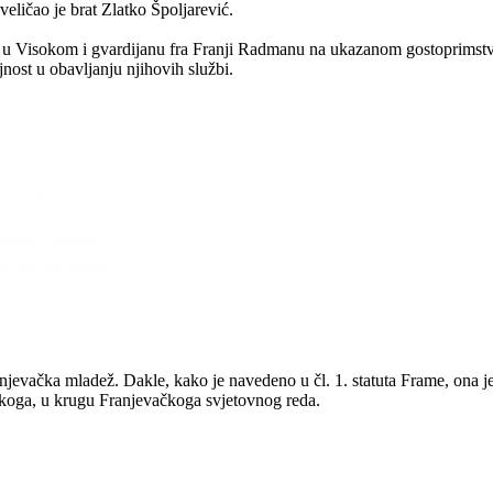
eličao je brat Zlatko Špoljarević.
e u Visokom i gvardijanu fra Franji Radmanu na ukazanom gostoprimst
jnost u obavljanju njihovih službi.
anjevačka mladež. Dakle, kako je navedeno u čl. 1. statuta Frame, ona 
iškoga, u krugu Franjevačkoga svjetovnog reda.