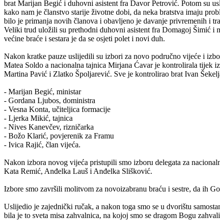
brat Marijan Begić i duhovni asistent fra Davor Petrović. Potom su usl
kako nam je članstvo starije životne dobi, da neka bratstva imaju pro
bilo je primanja novih članova i obavljeno je davanje privremenih i tr
Veliki trud uložili su prethodni duhovni asistent fra Domagoj Šimić i 
većine braće i sestara je da se osjeti polet i novi duh.
Nakon kratke pauze uslijedili su izbori za novo područno vijeće i izb
Matea Soldo a nacionalna tajnica Mirjana Ćavar je kontrolirala tijek iz
Martina Pavić i Zlatko Špoljarević. Sve je kontrolirao brat Ivan Šeke
- Marijan Begić, ministar
- Gordana Ljubos, doministra
- Vesna Konta, učiteljica formacije
- Ljerka Mikić, tajnica
- Nives Kanevčev, rizničarka
- Božo Klarić, povjerenik za Framu
- Ivica Rajić, član vijeća.
Nakon izbora novog vijeća pristupili smo izboru delegata za naciona
Kata Remić, Anđelka Lauš i Anđelka Slišković.
Izbore smo završili molitvom za novoizabranu braću i sestre, da ih G
Uslijedio je zajednički ručak, a nakon toga smo se u dvorištu samosta
bila je to sveta misa zahvalnica, na kojoj smo se dragom Bogu zahvali