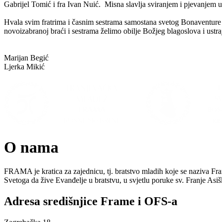
Gabrijel Tomić i fra Ivan Nuić. Misna slavlja sviranjem i pjevanjem uv
Hvala svim fratrima i časnim sestrama samostana svetog Bonaventur
novoizabranoj braći i sestrama želimo obilje Božjeg blagoslova i ustra
Marijan Begić
Ljerka Mikić
O nama
FRAMA je kratica za zajednicu, tj. bratstvo mladih koje se naziva Fr
Svetoga da žive Evanđelje u bratstvu, u svjetlu poruke sv. Franje As
Adresa središnjice Frame i OFS-a