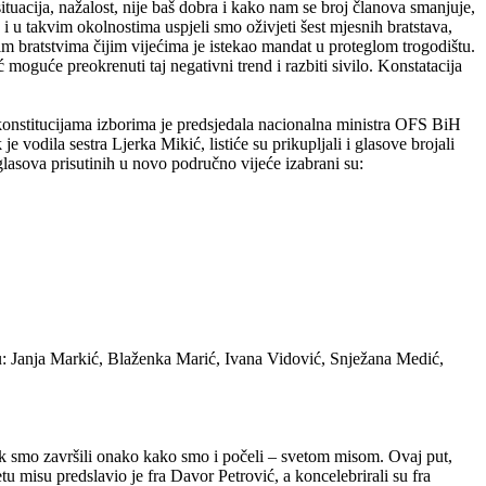
ituacija, nažalost, nije baš dobra i kako nam se broj članova smanjuje,
 u takvim okolnostima uspjeli smo oživjeti šest mjesnih bratstava,
vim bratstvima čijim vijećima je istekao mandat u proteglom trogodištu.
moguće preokrenuti taj negativni trend i razbiti sivilo. Konstatacija
 konstitucijama izborima je predsjedala nacionalna ministra OFS BiH
vodila sestra Ljerka Mikić, listiće su prikupljali i glasove brojali
glasova prisutinih u novo područno vijeće izabrani su:
u: Janja Markić, Blaženka Marić, Ivana Vidović, Snježana Medić,
nak smo završili onako kako smo i počeli – svetom misom. Ovaj put,
u misu predslavio je fra Davor Petrović, a koncelebrirali su fra