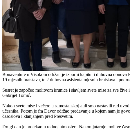
Bonaventure u Visokom održan je izborni kapitul i duhovna obnova Bos
19 mjesnih bratstava, te 2 duhovna asistenta mjesnih bratstava i podr
Susret je započeo molitvom krunice i slavljem svete mise za sve žive
Gabrijel Tomić.
Nakon svete mise i večere u samostanskoj auli smo nastavili rad uvod
učesnika. Potom je fra Davor održao predavanje u kojem nam je govo
časoslova i klanjanjem pred Presvetim.
Drugi dan je protekao u radnoj atmosferi. Nakon jutarnje molitve časo