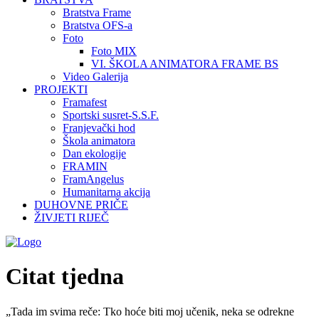
Bratstva Frame
Bratstva OFS-a
Foto
Foto MIX
VI. ŠKOLA ANIMATORA FRAME BS
Video Galerija
PROJEKTI
Framafest
Sportski susret-S.S.F.
Franjevački hod
Škola animatora
Dan ekologije
FRAMIN
FramAngelus
Humanitarna akcija
DUHOVNE PRIČE
ŽIVJETI RIJEČ
Citat tjedna
„Tada im svima reče: Tko hoće biti moj učenik, neka se odrekne