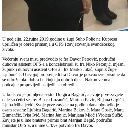
U nedjelju, 22.rujna 2019.godine u župi Suho Polje na Kupresu
upriličen je obred primanja u OFS i zavjetovanja evanđeoskog
života.
Večernju svetu misu predvodio je fra Davor Petrović, područni
duhovni asistent OFS-a a koncelebrirali su fra Niko Petonjić, mjesni
župnik i duhovni asistent OFS-a i fra Marko Jukić, župnik župe
Ljubunčić. U svojoj propovijedi fra Davor je pozvao sve prisutne da
se udruže oko dobra i u činjenju dobrih djela. Nakon veoma
poticajne propovijedi uslijedili su obredi.
U bratstvo je primljena sestra Dragica Bagarić, a svoje prve zavjete
dale su četiri sestre: Bisera Lozančić, Martina Pavić, Biljana Grgić i
Ljuba Mihaljević. Svoje prve zavjete na godinu dana obnovilo je
osam sestara: Ljubica Bagarić, Martina Baković, Mara Ćosić, Marta
Dumančić, Ivka Ivić, Marina Janjić, Marijana Mioč i Violeta Sučić.
Zavjete je u ime bratstva primio brat Marijan Begić, područni
ministar OFS-a, a u ime Crkve potvrdio fra Davor.