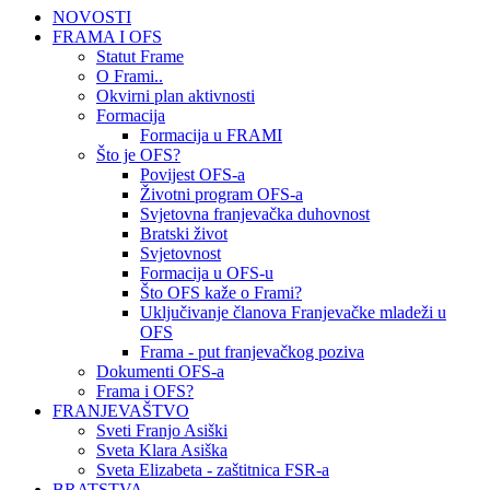
NOVOSTI
FRAMA I OFS
Statut Frame
O Frami..
Okvirni plan aktivnosti
Formacija
Formacija u FRAMI
Što je OFS?
Povijest OFS-a
Životni program OFS-a
Svjetovna franjevačka duhovnost
Bratski život
Svjetovnost
Formacija u OFS-u
Što OFS kaže o Frami?
Uključivanje članova Franjevačke mladeži u
OFS
Frama - put franjevačkog poziva
Dokumenti OFS-a
Frama i OFS?
FRANJEVAŠTVO
Sveti Franjo Asiški
Sveta Klara Asiška
Sveta Elizabeta - zaštitnica FSR-a
BRATSTVA