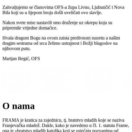
Zahvaljujemo se članovima OFS-a župa Livno, Ljubunčić i Nova
Bila koji su u lijepom broju došli uveličati ovo slavlje.
Nakon svete mise nastavili smo druženje uz okrepu koju su
pripremile vrijedne domaćice.
Hvala dragom Bogu na ovom zaista predivnom susretu a našim
dragim sestrama od srca želimo ustrajnost i Božji blagoslov na
njihovom putu.
Marijan Begić, OFS
O nama
FRAMA je kratica za zajednicu, tj. bratstvo mladih koje se naziva
Franjevačka mladež. Dakle, kako je navedeno u čl. 1. statuta Frame,
ona je »bratstvo mladih katolika koji se osjećaju pozvanima od