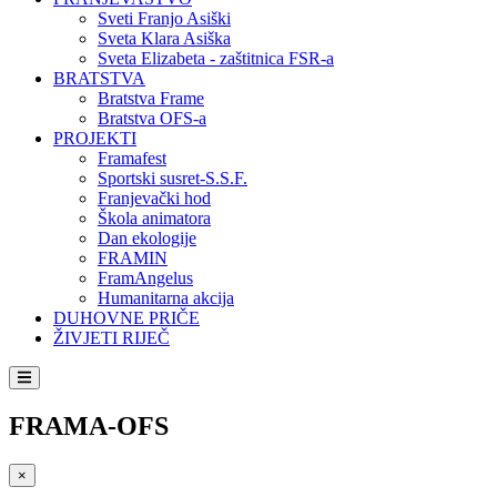
Sveti Franjo Asiški
Sveta Klara Asiška
Sveta Elizabeta - zaštitnica FSR-a
BRATSTVA
Bratstva Frame
Bratstva OFS-a
PROJEKTI
Framafest
Sportski susret-S.S.F.
Franjevački hod
Škola animatora
Dan ekologije
FRAMIN
FramAngelus
Humanitarna akcija
DUHOVNE PRIČE
ŽIVJETI RIJEČ
FRAMA-OFS
×