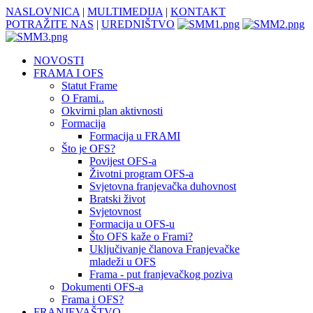
NASLOVNICA
|
MULTIMEDIJA
|
KONTAKT
POTRAŽITE NAS
|
UREDNIŠTVO
NOVOSTI
FRAMA I OFS
Statut Frame
O Frami..
Okvirni plan aktivnosti
Formacija
Formacija u FRAMI
Što je OFS?
Povijest OFS-a
Životni program OFS-a
Svjetovna franjevačka duhovnost
Bratski život
Svjetovnost
Formacija u OFS-u
Što OFS kaže o Frami?
Uključivanje članova Franjevačke
mladeži u OFS
Frama - put franjevačkog poziva
Dokumenti OFS-a
Frama i OFS?
FRANJEVAŠTVO