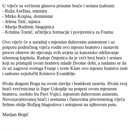
U vijeće su većinom glasova prisutne braće i sestara izabrani:
- Ruža Arežina, ministra
- Mirko Krajina, doministar
- Jelena Tirić, tajnica
- Marija Budimir, blagajnica
- Kristina Tomić, učiteljica formacije i povjerenica za Framu.
Ovo vijeće će u suradnji s mjesnim duhovnim asistentom i uz
potporu područnog vijeća voditi ovo mjesno bratstvo i nastaviti
proces obnove do stjecanja svih uvjeta za kanonsko održavanje
izbornog kapitula. Raduje činjenica da je veći broj braće i sestara
koji su pristupili ovom bratstvu mlađe životne dobi, a nadamo se da
će uz zagovor svetoga Franje i svete Klare ovo mjesno bratstvo rasti
i radosno svjedočiti Kristovo Evanđelje.
Hvala dragom Bogu na ovom slavlju i bratskom susretu. Hvala svoj
braći svećenicima iz župe Uskoplje na potpori ovom mjesnom
bratstvu, osobito fra Pavi Vujici, mjesnom duhovnom asistentu.
Novozavjetovanoj braći i sestrama i članovima privremenog vijeća
želimo obilje Božjeg blagoslova i ustrajnost na njihovom putu.
Marijan Begić