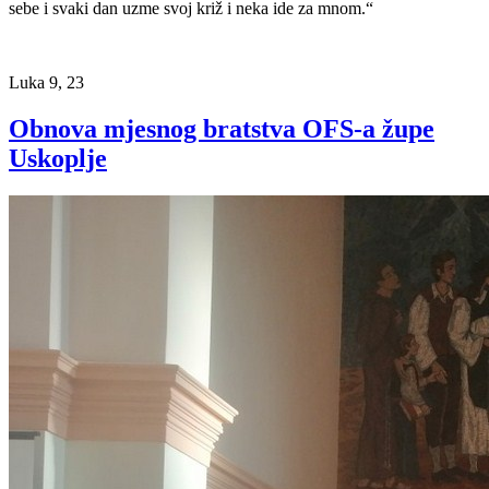
sebe i svaki dan uzme svoj križ i neka ide za mnom.“
Luka 9, 23
Obnova mjesnog bratstva OFS-a župe
Uskoplje