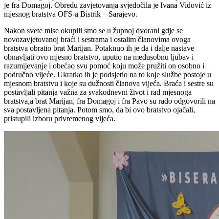
je fra Domagoj. Obredu zavjetovanja svjedočila je Ivana Vidović iz
mjesnog bratstva OFS-a Bistrik – Sarajevo.
Nakon svete mise okupili smo se u župnoj dvorani gdje se
novozavjetovanoj braći i sestrama i ostalim članovima ovoga
bratstva obratio brat Marijan. Potaknuo ih je da i dalje nastave
obnavljati ovo mjesno bratstvo, uputio na međusobnu ljubav i
razumijevanje i obećao svu pomoć koju može pružiti on osobno i
područno vijeće. Ukratko ih je podsjetio na to koje službe postoje u
mjesnom bratstvu i koje su dužnosti članova vijeća. Braća i sestre su
postavljali pitanja važna za svakodnevni život i rad mjesnoga
bratstva,a brat Marijan, fra Domagoj i fra Pavo su rado odgovorili na
sva postavljena pitanja. Potom smo, da bi ovo bratstvo ojačali,
pristupili izboru privremenog vijeća.