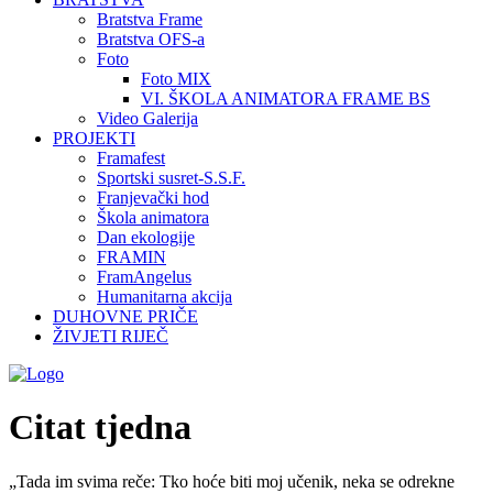
Bratstva Frame
Bratstva OFS-a
Foto
Foto MIX
VI. ŠKOLA ANIMATORA FRAME BS
Video Galerija
PROJEKTI
Framafest
Sportski susret-S.S.F.
Franjevački hod
Škola animatora
Dan ekologije
FRAMIN
FramAngelus
Humanitarna akcija
DUHOVNE PRIČE
ŽIVJETI RIJEČ
Citat tjedna
„Tada im svima reče: Tko hoće biti moj učenik, neka se odrekne