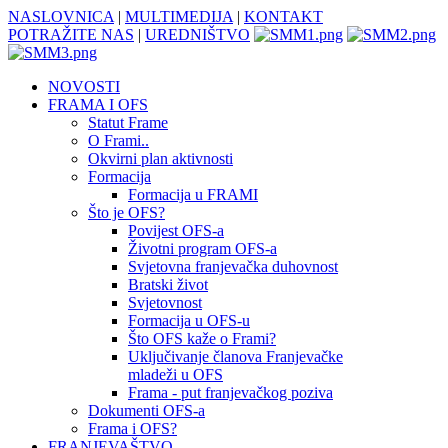
NASLOVNICA
|
MULTIMEDIJA
|
KONTAKT
POTRAŽITE NAS
|
UREDNIŠTVO
NOVOSTI
FRAMA I OFS
Statut Frame
O Frami..
Okvirni plan aktivnosti
Formacija
Formacija u FRAMI
Što je OFS?
Povijest OFS-a
Životni program OFS-a
Svjetovna franjevačka duhovnost
Bratski život
Svjetovnost
Formacija u OFS-u
Što OFS kaže o Frami?
Uključivanje članova Franjevačke
mladeži u OFS
Frama - put franjevačkog poziva
Dokumenti OFS-a
Frama i OFS?
FRANJEVAŠTVO