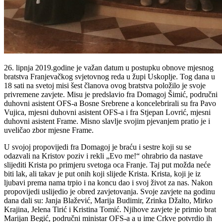
26. lipnja 2019.godine je važan datum u postupku obnove mjesnog
bratstva Franjevačkog svjetovnog reda u župi Uskoplje. Tog dana u
18 sati na svetoj misi šest članova ovog bratstva položilo je svoje
privremene zavjete. Misu je predslavio fra Domagoj Šimić, područni
duhovni asistent OFS-a Bosne Srebrene a koncelebrirali su fra Pavo
Vujica, mjesni duhovni asistent OFS-a i fra Stjepan Lovrić, mjesni
duhovni asistent Frame. Misno slavlje svojim pjevanjem pratio je i
uveličao zbor mjesne Frame.
U svojoj propovijedi fra Domagoj je braću i sestre koji su se
odazvali na Kristov poziv i rekli „Evo me!“ ohrabrio da nastave
slijediti Krista po primjeru svetoga oca Franje. Taj put možda neće
biti lak, ali takav je put onih koji slijede Krista. Krista, koji je iz
ljubavi prema nama trpio i na koncu dao i svoj život za nas. Nakon
propovijedi uslijedio je obred zavjetovanja. Svoje zavjete na godinu
dana dali su: Janja Blažević, Marija Budimir, Zrinka Džalto, Mirko
Krajina, Jelena Tirić i Kristina Tomić. Njihove zavjete je primio brat
Marijan Begić, područni ministar OFS-a a u ime Crkve potvrdio ih