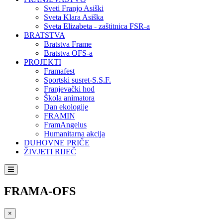
Sveti Franjo Asiški
Sveta Klara Asiška
Sveta Elizabeta - zaštitnica FSR-a
BRATSTVA
Bratstva Frame
Bratstva OFS-a
PROJEKTI
Framafest
Sportski susret-S.S.F.
Franjevački hod
Škola animatora
Dan ekologije
FRAMIN
FramAngelus
Humanitarna akcija
DUHOVNE PRIČE
ŽIVJETI RIJEČ
FRAMA-OFS
×