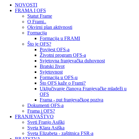
NOVOSTI
FRAMA I OFS
Statut Frame
O Frami..
Okvirni plan aktivnosti
Formacija
Formacija u FRAMI
Što je OFS?
Povijest OFS-a
Životni program OFS-a
Svjetovna franjevačka duhovnost
Bratski život
Svjetovnost
Formacija u OFS-u
Što OFS kaže o Frami?
Uključivanje članova Franjevačke mladeži u
OFS
Frama - put franjevačkog poziva
Dokumenti OFS-a
Frama i OFS?
FRANJEVAŠTVO
Sveti Franjo Asiški
Sveta Klara Asiška
Sveta Elizabeta - zaštitnica FSR-a
BRATSTVA