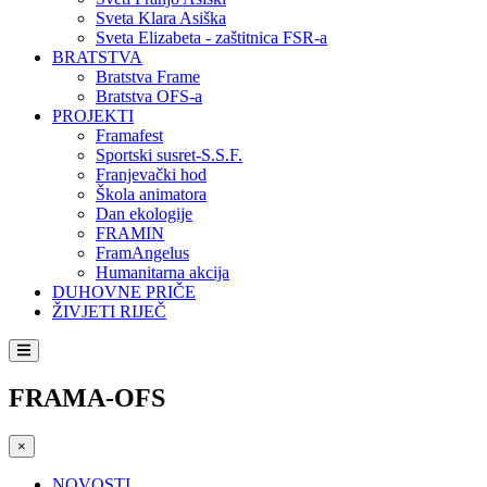
Sveta Klara Asiška
Sveta Elizabeta - zaštitnica FSR-a
BRATSTVA
Bratstva Frame
Bratstva OFS-a
PROJEKTI
Framafest
Sportski susret-S.S.F.
Franjevački hod
Škola animatora
Dan ekologije
FRAMIN
FramAngelus
Humanitarna akcija
DUHOVNE PRIČE
ŽIVJETI RIJEČ
FRAMA-OFS
×
NOVOSTI