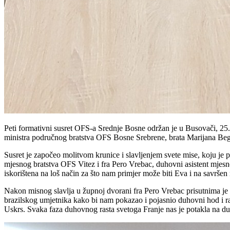
Peti formativni susret OFS-a Srednje Bosne održan je u Busovači, 25.
ministra područnog bratstva OFS Bosne Srebrene, brata Marijana Beg
Susret je započeo molitvom krunice i slavljenjem svete mise, koju je 
mjesnog bratstva OFS Vitez i fra Pero Vrebac, duhovni asistent mjesno
iskorištena na loš način za što nam primjer može biti Eva i na savršen 
Nakon misnog slavlja u župnoj dvorani fra Pero Vrebac prisutnima je
brazilskog umjetnika kako bi nam pokazao i pojasnio duhovni hod i ras
Uskrs. Svaka faza duhovnog rasta svetoga Franje nas je potakla na dub