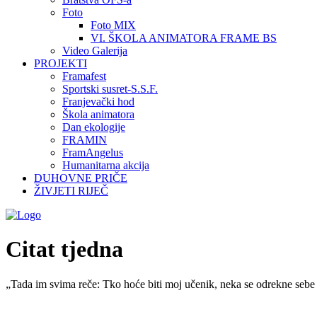
Foto
Foto MIX
VI. ŠKOLA ANIMATORA FRAME BS
Video Galerija
PROJEKTI
Framafest
Sportski susret-S.S.F.
Franjevački hod
Škola animatora
Dan ekologije
FRAMIN
FramAngelus
Humanitarna akcija
DUHOVNE PRIČE
ŽIVJETI RIJEČ
Citat tjedna
„Tada im svima reče: Tko hoće biti moj učenik, neka se odrekne sebe 