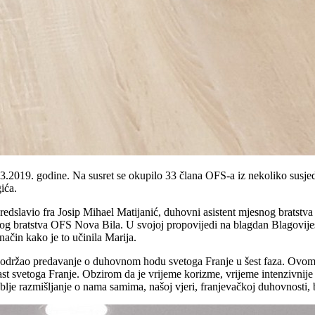
3.2019. godine. Na susret se okupilo 33 člana OFS-a iz nekoliko susje
ića.
predslavio fra Josip Mihael Matijanić, duhovni asistent mjesnog bratst
g bratstva OFS Nova Bila. U svojoj propovijedi na blagdan Blagovijesti
način kako je to učinila Marija.
 održao predavanje o duhovnom hodu svetoga Franje u šest faza. Ovom pr
t svetoga Franje. Obzirom da je vrijeme korizme, vrijeme intenzivnije m
lje razmišljanje o nama samima, našoj vjeri, franjevačkoj duhovnosti, 