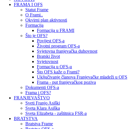
FRAMA I OFS
Statut Frame
O Frami..
Okvirni plan aktivnosti
Formacija
Formacija u FRAMI
Što je OFS?
Povijest OFS-a
Životni program OFS-a
Svjetovna franjevačka duhovnost
Bratski život
Svjetovnost
Formacija u OFS-u
Što OFS kaže o Frami?
Uključivanje članova Franjevačke mladeži u OFS
Frama - put franjevačkog poziva
Dokumenti OFS-a
Frama i OFS?
FRANJEVAŠTVO
Sveti Franjo Asiški
Sveta Klara Asiška
Sveta Elizabeta - zaštitnica FSR-a
BRATSTVA
Bratstva Frame
Bratstva OFS-a