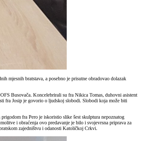
dnih mjesnih bratstava, a posebno je prisutne obradovao dolazak
va OFS Busovača. Koncelebrirali su fra Nikica Tomas, duhovni asistent
 fra Josip je govorio o ljudskoj slobodi. Slobodi koja može biti
igodom fra Pero je iskoristio slike šest skulptura nepoznatog
olitve i obraćenja ovo predavanje je bilo i svojevrsna priprava za
bratskom zajedništvu i odanosti Katoličkoj Crkvi.