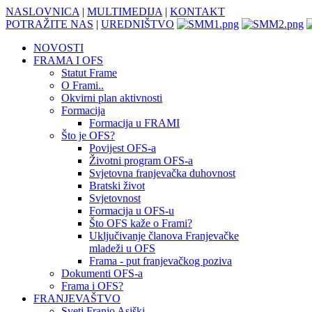
NASLOVNICA
|
MULTIMEDIJA
|
KONTAKT
POTRAŽITE NAS
|
UREDNIŠTVO
NOVOSTI
FRAMA I OFS
Statut Frame
O Frami..
Okvirni plan aktivnosti
Formacija
Formacija u FRAMI
Što je OFS?
Povijest OFS-a
Životni program OFS-a
Svjetovna franjevačka duhovnost
Bratski život
Svjetovnost
Formacija u OFS-u
Što OFS kaže o Frami?
Uključivanje članova Franjevačke
mladeži u OFS
Frama - put franjevačkog poziva
Dokumenti OFS-a
Frama i OFS?
FRANJEVAŠTVO
Sveti Franjo Asiški