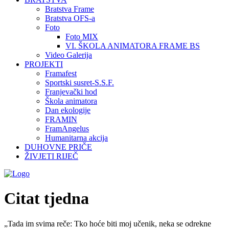
Bratstva Frame
Bratstva OFS-a
Foto
Foto MIX
VI. ŠKOLA ANIMATORA FRAME BS
Video Galerija
PROJEKTI
Framafest
Sportski susret-S.S.F.
Franjevački hod
Škola animatora
Dan ekologije
FRAMIN
FramAngelus
Humanitarna akcija
DUHOVNE PRIČE
ŽIVJETI RIJEČ
Citat tjedna
„Tada im svima reče: Tko hoće biti moj učenik, neka se odrekne