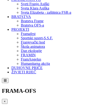
Sveti Franjo Asiški
Sveta Klara Asiška
Sveta Elizabeta - zaštitnica FSR-a
BRATSTVA
Bratstva Frame
Bratstva OFS-a
PROJEKTI
Framafest
Sportski susret-S.S.F.
Franjevački hod
Škola animatora
Dan ekologije
FRAMIN
FramAngelus
Humanitarna akcija
DUHOVNE PRIČE
ŽIVJETI RIJEČ
FRAMA-OFS
×