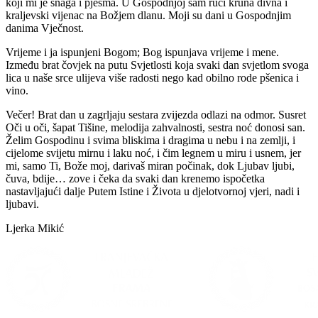
koji mi je snaga i pjesma. U Gospodnjoj sam ruci kruna divna i
kraljevski vijenac na Božjem dlanu. Moji su dani u Gospodnjim
danima Vječnost.
Vrijeme i ja ispunjeni Bogom; Bog ispunjava vrijeme i mene.
Između brat čovjek na putu Svjetlosti koja svaki dan svjetlom svoga
lica u naše srce ulijeva više radosti nego kad obilno rode pšenica i
vino.
Večer! Brat dan u zagrljaju sestara zvijezda odlazi na odmor. Susret
Oči u oči, šapat Tišine, melodija zahvalnosti, sestra noć donosi san.
Želim Gospodinu i svima bliskima i dragima u nebu i na zemlji, i
cijelome svijetu mirnu i laku noć, i čim legnem u miru i usnem, jer
mi, samo Ti, Bože moj, darivaš miran počinak, dok Ljubav ljubi,
čuva, bdije… zove i čeka da svaki dan krenemo ispočetka
nastavljajući dalje Putem Istine i Života u djelotvornoj vjeri, nadi i
ljubavi.
Ljerka Mikić