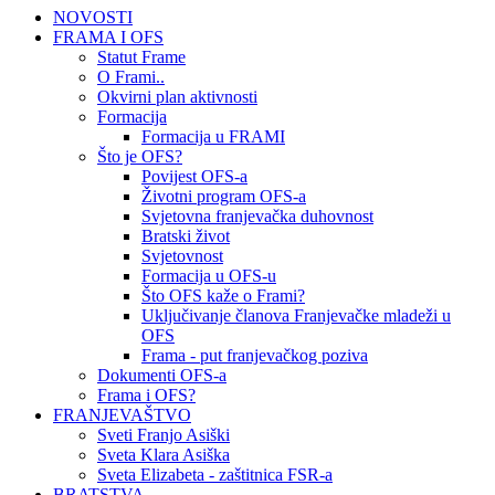
NOVOSTI
FRAMA I OFS
Statut Frame
O Frami..
Okvirni plan aktivnosti
Formacija
Formacija u FRAMI
Što je OFS?
Povijest OFS-a
Životni program OFS-a
Svjetovna franjevačka duhovnost
Bratski život
Svjetovnost
Formacija u OFS-u
Što OFS kaže o Frami?
Uključivanje članova Franjevačke mladeži u
OFS
Frama - put franjevačkog poziva
Dokumenti OFS-a
Frama i OFS?
FRANJEVAŠTVO
Sveti Franjo Asiški
Sveta Klara Asiška
Sveta Elizabeta - zaštitnica FSR-a
BRATSTVA