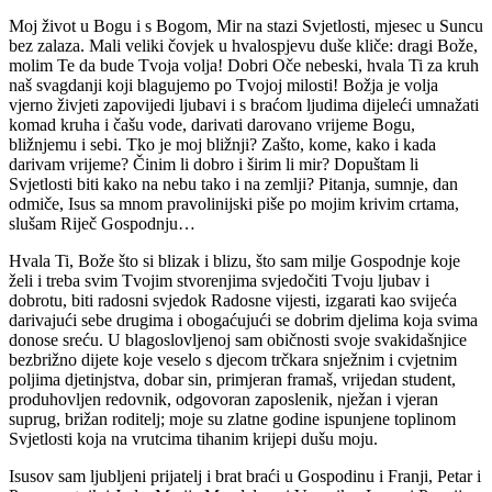
Moj život u Bogu i s Bogom, Mir na stazi Svjetlosti, mjesec u Suncu
bez zalaza. Mali veliki čovjek u hvalospjevu duše kliče: dragi Bože,
molim Te da bude Tvoja volja! Dobri Oče nebeski, hvala Ti za kruh
naš svagdanji koji blagujemo po Tvojoj milosti! Božja je volja
vjerno živjeti zapovijedi ljubavi i s braćom ljudima dijeleći umnažati
komad kruha i čašu vode, darivati darovano vrijeme Bogu,
bližnjemu i sebi. Tko je moj bližnji? Zašto, kome, kako i kada
darivam vrijeme? Činim li dobro i širim li mir? Dopuštam li
Svjetlosti biti kako na nebu tako i na zemlji? Pitanja, sumnje, dan
odmiče, Isus sa mnom pravolinijski piše po mojim krivim crtama,
slušam Riječ Gospodnju…
Hvala Ti, Bože što si blizak i blizu, što sam milje Gospodnje koje
želi i treba svim Tvojim stvorenjima svjedočiti Tvoju ljubav i
dobrotu, biti radosni svjedok Radosne vijesti, izgarati kao svijeća
darivajući sebe drugima i obogaćujući se dobrim djelima koja svima
donose sreću. U blagoslovljenoj sam običnosti svoje svakidašnjice
bezbrižno dijete koje veselo s djecom trčkara snježnim i cvjetnim
poljima djetinjstva, dobar sin, primjeran framaš, vrijedan student,
produhovljen redovnik, odgovoran zaposlenik, nježan i vjeran
suprug, brižan roditelj; moje su zlatne godine ispunjene toplinom
Svjetlosti koja na vrutcima tihanim krijepi dušu moju.
Isusov sam ljubljeni prijatelj i brat braći u Gospodinu i Franji, Petar i