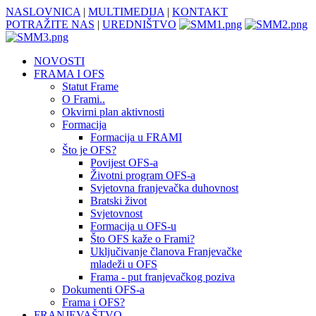
NASLOVNICA
|
MULTIMEDIJA
|
KONTAKT
POTRAŽITE NAS
|
UREDNIŠTVO
NOVOSTI
FRAMA I OFS
Statut Frame
O Frami..
Okvirni plan aktivnosti
Formacija
Formacija u FRAMI
Što je OFS?
Povijest OFS-a
Životni program OFS-a
Svjetovna franjevačka duhovnost
Bratski život
Svjetovnost
Formacija u OFS-u
Što OFS kaže o Frami?
Uključivanje članova Franjevačke
mladeži u OFS
Frama - put franjevačkog poziva
Dokumenti OFS-a
Frama i OFS?
FRANJEVAŠTVO