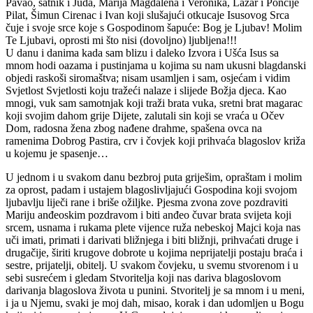
Pavao, satnik i Juda, Marija Magdalena i Veronika, Lazar i Poncije
Pilat, Šimun Cirenac i Ivan koji slušajući otkucaje Isusovog Srca
čuje i svoje srce koje s Gospodinom šapuće: Bog je Ljubav! Molim
Te Ljubavi, oprosti mi što nisi (dovoljno) ljubljena!!!
U danu i danima kada sam blizu i daleko Izvora i Ušća Isus sa
mnom hodi oazama i pustinjama u kojima su nam ukusni blagdanski
objedi raskoši siromaštva; nisam usamljen i sam, osjećam i vidim
Svjetlost Svjetlosti koju tražeći nalaze i slijede Božja djeca. Kao
mnogi, vuk sam samotnjak koji traži brata vuka, sretni brat magarac
koji svojim dahom grije Dijete, zalutali sin koji se vraća u Očev
Dom, radosna žena zbog nađene drahme, spašena ovca na
ramenima Dobrog Pastira, crv i čovjek koji prihvaća blagoslov križa
u kojemu je spasenje…
U jednom i u svakom danu bezbroj puta griješim, opraštam i molim
za oprost, padam i ustajem blagoslivljajući Gospodina koji svojom
ljubavlju liječi rane i briše ožiljke. Pjesma zvona zove pozdraviti
Mariju anđeoskim pozdravom i biti anđeo čuvar brata svijeta koji
srcem, usnama i rukama plete vijence ruža nebeskoj Majci koja nas
uči imati, primati i darivati bližnjega i biti bližnji, prihvaćati druge i
drugačije, širiti krugove dobrote u kojima neprijatelji postaju braća i
sestre, prijatelji, obitelj. U svakom čovjeku, u svemu stvorenom i u
sebi susrećem i gledam Stvoritelja koji nas dariva blagoslovom
darivanja blagoslova života u punini. Stvoritelj je sa mnom i u meni,
i ja u Njemu, svaki je moj dah, misao, korak i dan udomljen u Bogu