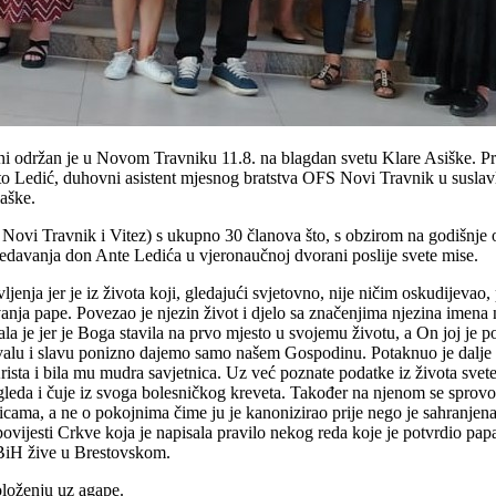
ni održan je u Novom Travniku 11.8. na blagdan svetu Klare Asiške. Pro
nto Ledić, duhovni asistent mjesnog bratstva OFS Novi Travnik u susl
aške.
vi Travnik i Vitez) s ukupno 30 članova što, s obzirom na godišnje odmo
 predavanja don Ante Ledića u vjeronaučnoj dvorani poslije svete mise.
enja jer je iz života koji, gledajući svjetovno, nije ničim oskudijevao,
anja pape. Povezao je njezin život i djelo sa značenjima njezina imena na
ostala je jer je Boga stavila na prvo mjesto u svojemu životu, a On joj je
hvalu i slavu ponizno dajemo samo našem Gospodinu. Potaknuo je dalje 
i Krista i bila mu mudra savjetnica. Uz već poznate podatke iz života svet
sve gleda i čuje iz svoga bolesničkog kreveta. Također na njenom se spro
icama, a ne o pokojnima čime ju je kanonizirao prije nego je sahranjen
povijesti Crkve koja je napisala pravilo nekog reda koje je potvrdio pap
 BiH žive u Brestovskom.
oloženju uz agape.