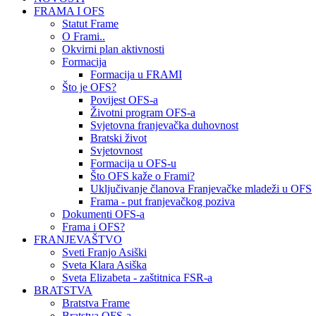
FRAMA I OFS
Statut Frame
O Frami..
Okvirni plan aktivnosti
Formacija
Formacija u FRAMI
Što je OFS?
Povijest OFS-a
Životni program OFS-a
Svjetovna franjevačka duhovnost
Bratski život
Svjetovnost
Formacija u OFS-u
Što OFS kaže o Frami?
Uključivanje članova Franjevačke mladeži u OFS
Frama - put franjevačkog poziva
Dokumenti OFS-a
Frama i OFS?
FRANJEVAŠTVO
Sveti Franjo Asiški
Sveta Klara Asiška
Sveta Elizabeta - zaštitnica FSR-a
BRATSTVA
Bratstva Frame
Bratstva OFS-a