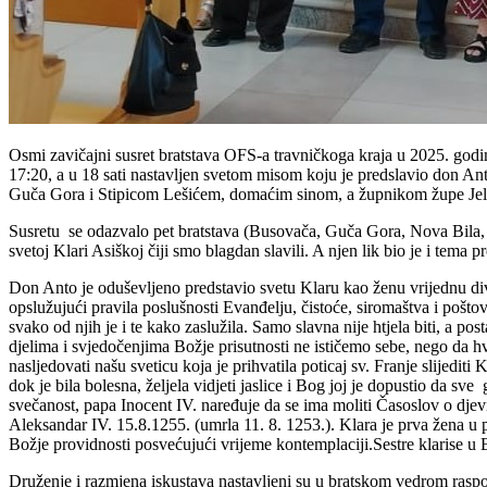
Osmi zavičajni susret bratstava OFS-a travničkoga kraja u 2025. godi
17:20, a u 18 sati nastavljen svetom misom koju je predslavio don A
Guča Gora i Stipicom Lešićem, domaćim sinom, a župnikom župe Jel
Susretu se odazvalo pet bratstava (Busovača, Guča Gora, Nova Bila, No
svetoj Klari Asiškoj čiji smo blagdan slavili. A njen lik bio je i tema
Don Anto je oduševljeno predstavio svetu Klaru kao ženu vrijednu divlj
opslužujući pravila poslušnosti Evanđelju, čistoće, siromaštva i poštov
svako od njih je i te kako zaslužila. Samo slavna nije htjela biti, a p
djelima i svjedočenjima Božje prisutnosti ne ističemo sebe, nego da 
nasljedovati našu sveticu koja je prihvatila poticaj sv. Franje slijedit
dok je bila bolesna, željela vidjeti jaslice i Bog joj je dopustio da 
svečanost, papa Inocent IV. naređuje da se ima moliti Časoslov o djev
Aleksandar IV. 15.8.1255. (umrla 11. 8. 1253.). Klara je prva žena u 
Božje providnosti posvećujući vrijeme kontemplaciji.Sestre klarise u
Druženje i razmjena iskustava nastavljeni su u bratskom vedrom rasp