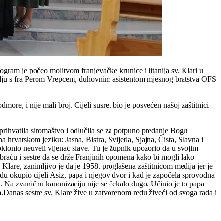
gram je počeo molitvom franjevačke krunice i litanija sv. Klari u
avlju s fra Perom Vrepcem, duhovnim asistentom mjesnog bratstva OFS
re, i nije mali broj. Cijeli susret bio je posvećen našoj zaštitnici
 prihvatila siromaštvo i odlučila se za potpuno predanje Bogu
 hrvatskom jeziku: Jasna, Bistra, Svijetla, Sjajna, Čista, Slavna i
 poklonio neuveli vijenac slave. Tu je župnik upozorio da u svojim
braću i sestre da se drže Franjinih opomena kako bi mogli lako
e Klare, zanimljivo je da je 1958. proglašena zaštitnicom medija jer je
vodu okupio cijeli Asiz, papa i njegov dvor i kad je započela sprovodna
a. Na zvaničnu kanonizaciju nije se čekalo dugo. Učinio je to papa
a.Danas sestre sv. Klare žive u zatvorenom redu živeći od svoga rada i