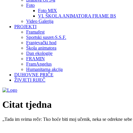
Foto
Foto MIX
VI. ŠKOLA ANIMATORA FRAME BS
Video Galerija
PROJEKTI
Framafest
Sportski susret-S.S.F.
Franjevački hod
Škola animatora
Dan ekologije
FRAMIN
FramAngelus
Humanitarna akcija
DUHOVNE PRIČE
ŽIVJETI RIJEČ
Citat tjedna
„Tada im svima reče: Tko hoće biti moj učenik, neka se odrekne sebe 