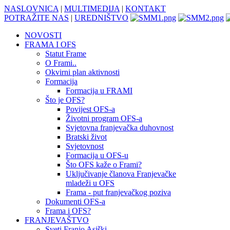
NASLOVNICA
|
MULTIMEDIJA
|
KONTAKT
POTRAŽITE NAS
|
UREDNIŠTVO
NOVOSTI
FRAMA I OFS
Statut Frame
O Frami..
Okvirni plan aktivnosti
Formacija
Formacija u FRAMI
Što je OFS?
Povijest OFS-a
Životni program OFS-a
Svjetovna franjevačka duhovnost
Bratski život
Svjetovnost
Formacija u OFS-u
Što OFS kaže o Frami?
Uključivanje članova Franjevačke
mladeži u OFS
Frama - put franjevačkog poziva
Dokumenti OFS-a
Frama i OFS?
FRANJEVAŠTVO
Sveti Franjo Asiški