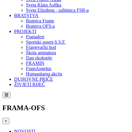
Sveta Klara Asiška
Sveta Elizabeta - zaštitnica FSR-a
BRATSTVA
Bratstva Frame
Bratstva OFS-a
PROJEKTI
Framafest
Sportski susret-S.S.F.
Franjevački hod
Škola animatora
Dan ekologije
FRAMIN
FramAngelus
Humanitarna akcija
DUHOVNE PRIČE
ŽIVJETI RIJEČ
FRAMA-OFS
×
NOVOSTI