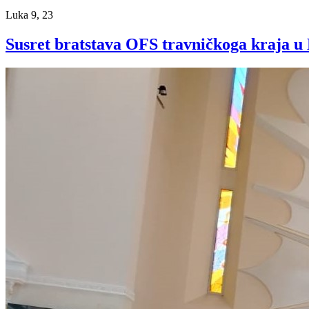
Luka 9, 23
Susret bratstava OFS travničkoga kraja 