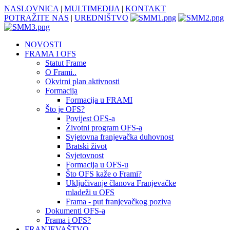
NASLOVNICA
|
MULTIMEDIJA
|
KONTAKT
POTRAŽITE NAS
|
UREDNIŠTVO
NOVOSTI
FRAMA I OFS
Statut Frame
O Frami..
Okvirni plan aktivnosti
Formacija
Formacija u FRAMI
Što je OFS?
Povijest OFS-a
Životni program OFS-a
Svjetovna franjevačka duhovnost
Bratski život
Svjetovnost
Formacija u OFS-u
Što OFS kaže o Frami?
Uključivanje članova Franjevačke
mladeži u OFS
Frama - put franjevačkog poziva
Dokumenti OFS-a
Frama i OFS?
FRANJEVAŠTVO