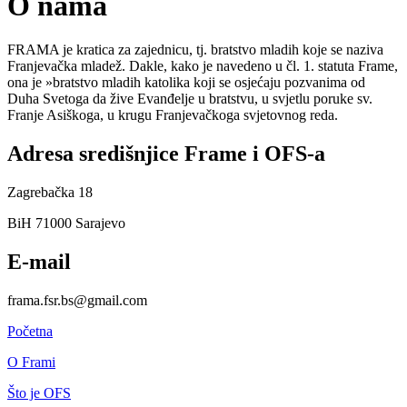
O nama
FRAMA je kratica za zajednicu, tj. bratstvo mladih koje se naziva
Franjevačka mladež. Dakle, kako je navedeno u čl. 1. statuta Frame,
ona je »bratstvo mladih katolika koji se osjećaju pozvanima od
Duha Svetoga da žive Evanđelje u bratstvu, u svjetlu poruke sv.
Franje Asiškoga, u krugu Franjevačkoga svjetovnog reda.
Adresa središnjice Frame i OFS-a
Zagrebačka 18
BiH 71000 Sarajevo
E-mail
frama.fsr.bs@gmail.com
Početna
O Frami
Što je OFS