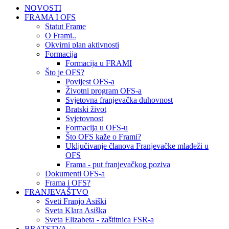
NOVOSTI
FRAMA I OFS
Statut Frame
O Frami..
Okvirni plan aktivnosti
Formacija
Formacija u FRAMI
Što je OFS?
Povijest OFS-a
Životni program OFS-a
Svjetovna franjevačka duhovnost
Bratski život
Svjetovnost
Formacija u OFS-u
Što OFS kaže o Frami?
Uključivanje članova Franjevačke mladeži u
OFS
Frama - put franjevačkog poziva
Dokumenti OFS-a
Frama i OFS?
FRANJEVAŠTVO
Sveti Franjo Asiški
Sveta Klara Asiška
Sveta Elizabeta - zaštitnica FSR-a
BRATSTVA