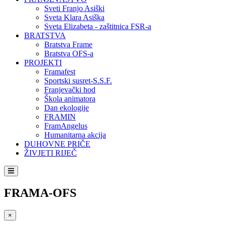
Sveti Franjo Asiški
Sveta Klara Asiška
Sveta Elizabeta - zaštitnica FSR-a
BRATSTVA
Bratstva Frame
Bratstva OFS-a
PROJEKTI
Framafest
Sportski susret-S.S.F.
Franjevački hod
Škola animatora
Dan ekologije
FRAMIN
FramAngelus
Humanitarna akcija
DUHOVNE PRIČE
ŽIVJETI RIJEČ
FRAMA-OFS
×