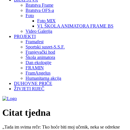
Bratstva Frame
Bratstva OFS-a
Foto
Foto MIX
VI. ŠKOLA ANIMATORA FRAME BS
Video Galerija
PROJEKTI
Framafest
Sportski susret-S.S.F.
Franjevački hod
Škola animatora
Dan ekologije
FRAMIN
FramAngelus
Humanitarna akcija
DUHOVNE PRIČE
ŽIVJETI RIJEČ
Citat tjedna
„Tada im svima reče: Tko hoće biti moj učenik, neka se odrekne