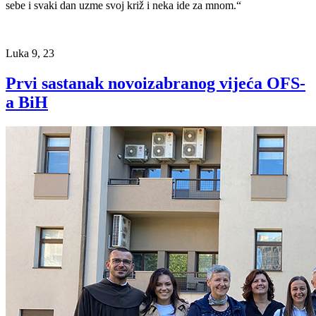
sebe i svaki dan uzme svoj križ i neka ide za mnom.“
Luka 9, 23
Prvi sastanak novoizabranog vijeća OFS-
a BiH