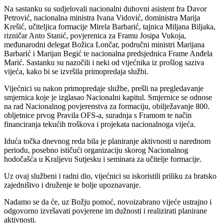
Na sastanku su sudjelovali nacionalni duhovni asistent fra Davor
Petrović, nacionalna ministra Ivana Vidović, doministra Marija
Krešić, učiteljica formacije Mirela Barbarić, tajnica Miljana Biljaka,
rizničar Anto Stanić, povjerenica za Framu Josipa Vukoja,
međunarodni delegat Božica Lončar, područni ministri Marijana
Barbarić i Marijan Begić te nacionalna predsjednica Frame Anđela
Marić. Sastanku su nazočili i neki od vijećnika iz prošlog saziva
vijeća, kako bi se izvršila primopredaja službi.
Vijećnici su nakon primopredaje službe, prešli na pregledavanje
smjernica koje je izglasao Nacionalni kapitul. Smjernice se odnose
na rad Nacionalnog povjerenstva za formaciju, obilježavanje 800.
obljetnice prvog Pravila OFS-a, suradnja s Framom te način
financiranja tekućih troškova i projekata nacionalnoga vijeća.
Iduća točka dnevnog reda bila je planiranje aktivnosti u narednom
periodu, posebno ističući organizaciju skorog Nacionalnog
hodočašća u Kraljevu Sutjesku i seminara za učitelje formacije.
Uz ovaj službeni i radni dio, vijećnici su iskoristili priliku za bratsko
zajedništvo i druženje te bolje upoznavanje.
Nadamo se da će, uz Božju pomoć, novoizabrano vijeće ustrajno i
odgovorno izvršavati povjerene im dužnosti i realizirati planirane
aktivnosti.