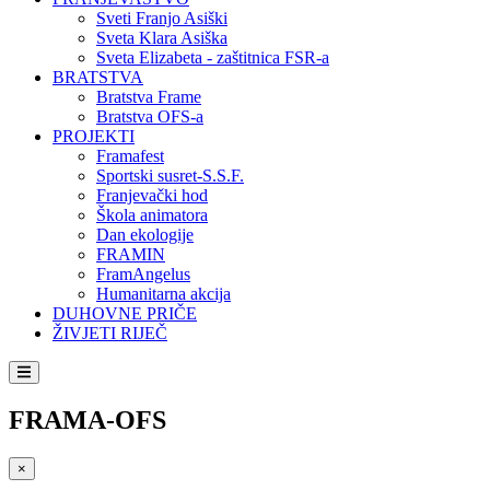
Sveti Franjo Asiški
Sveta Klara Asiška
Sveta Elizabeta - zaštitnica FSR-a
BRATSTVA
Bratstva Frame
Bratstva OFS-a
PROJEKTI
Framafest
Sportski susret-S.S.F.
Franjevački hod
Škola animatora
Dan ekologije
FRAMIN
FramAngelus
Humanitarna akcija
DUHOVNE PRIČE
ŽIVJETI RIJEČ
FRAMA-OFS
×