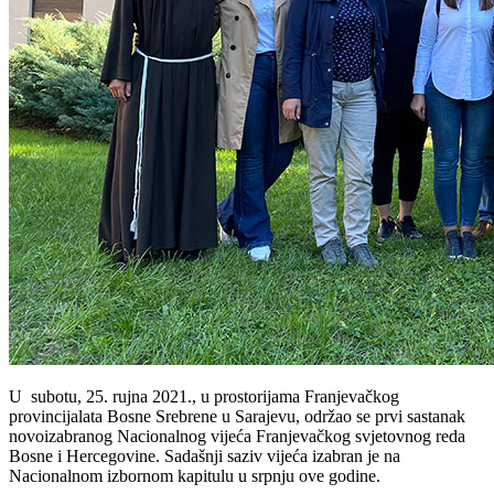
U subotu, 25. rujna 2021., u prostorijama Franjevačkog
provincijalata Bosne Srebrene u Sarajevu, održao se prvi sastanak
novoizabranog Nacionalnog vijeća Franjevačkog svjetovnog reda
Bosne i Hercegovine. Sadašnji saziv vijeća izabran je na
Nacionalnom izbornom kapitulu u srpnju ove godine.