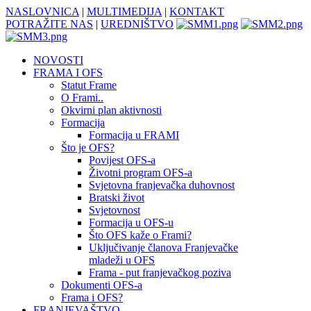
NASLOVNICA
|
MULTIMEDIJA
|
KONTAKT
POTRAŽITE NAS
|
UREDNIŠTVO
NOVOSTI
FRAMA I OFS
Statut Frame
O Frami..
Okvirni plan aktivnosti
Formacija
Formacija u FRAMI
Što je OFS?
Povijest OFS-a
Životni program OFS-a
Svjetovna franjevačka duhovnost
Bratski život
Svjetovnost
Formacija u OFS-u
Što OFS kaže o Frami?
Uključivanje članova Franjevačke
mladeži u OFS
Frama - put franjevačkog poziva
Dokumenti OFS-a
Frama i OFS?
FRANJEVAŠTVO