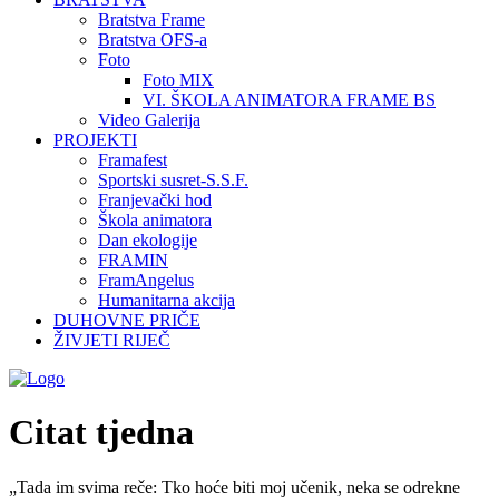
Bratstva Frame
Bratstva OFS-a
Foto
Foto MIX
VI. ŠKOLA ANIMATORA FRAME BS
Video Galerija
PROJEKTI
Framafest
Sportski susret-S.S.F.
Franjevački hod
Škola animatora
Dan ekologije
FRAMIN
FramAngelus
Humanitarna akcija
DUHOVNE PRIČE
ŽIVJETI RIJEČ
Citat tjedna
„Tada im svima reče: Tko hoće biti moj učenik, neka se odrekne