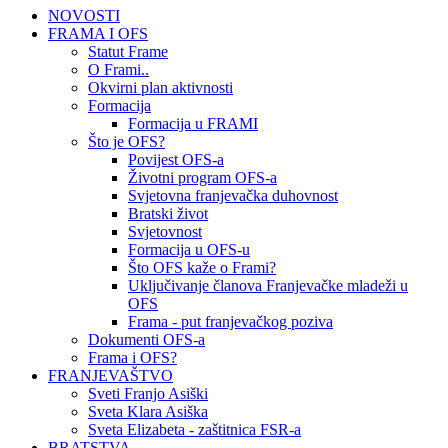
NOVOSTI
FRAMA I OFS
Statut Frame
O Frami..
Okvirni plan aktivnosti
Formacija
Formacija u FRAMI
Što je OFS?
Povijest OFS-a
Životni program OFS-a
Svjetovna franjevačka duhovnost
Bratski život
Svjetovnost
Formacija u OFS-u
Što OFS kaže o Frami?
Uključivanje članova Franjevačke mladeži u
OFS
Frama - put franjevačkog poziva
Dokumenti OFS-a
Frama i OFS?
FRANJEVAŠTVO
Sveti Franjo Asiški
Sveta Klara Asiška
Sveta Elizabeta - zaštitnica FSR-a
BRATSTVA